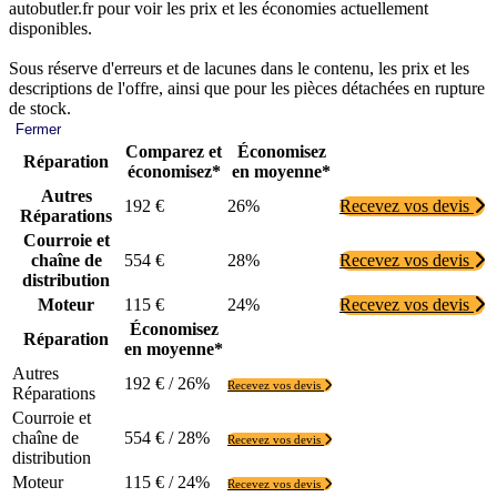
autobutler.fr pour voir les prix et les économies actuellement
disponibles.
Sous réserve d'erreurs et de lacunes dans le contenu, les prix et les
descriptions de l'offre, ainsi que pour les pièces détachées en rupture
de stock.
Fermer
Comparez et
Économisez
Réparation
économisez*
en moyenne*
Autres
192 €
26%
Recevez vos devis
Réparations
Courroie et
chaîne de
554 €
28%
Recevez vos devis
distribution
Moteur
115 €
24%
Recevez vos devis
Économisez
Réparation
en moyenne*
Autres
192 € / 26%
Recevez vos devis
Réparations
Courroie et
chaîne de
554 € / 28%
Recevez vos devis
distribution
Moteur
115 € / 24%
Recevez vos devis