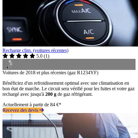
Recharge clim. (voitures récentes)
5.0
(
1
)
Voitures de 2018 et plus récentes (gaz R1234YF)
Bénéficiez d'un refroidissement optimal avec une climatisation en
bon état de marche. Le circuit sera vérifié pour les fuites et votre gaz
rechargé avec jusqu'à
200 g
de gaz réfrigérant.
Actuellement à partir de 84 €*
Recevez des devis