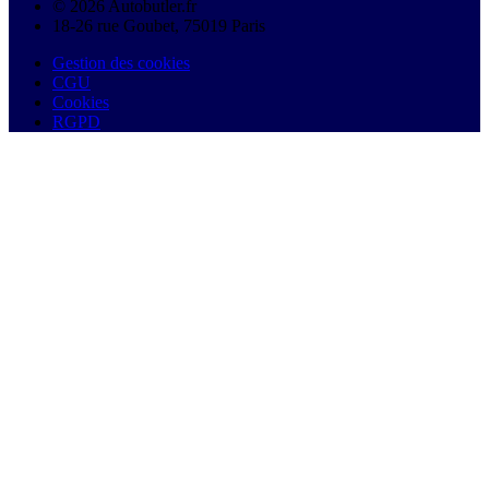
© 2026 Autobutler.fr
18-26 rue Goubet, 75019 Paris
Gestion des cookies
CGU
Cookies
RGPD