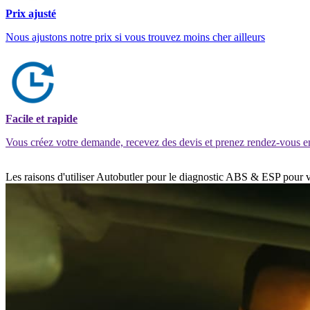
Prix ajusté
Nous ajustons notre prix si vous trouvez moins cher ailleurs
Facile et rapide
Vous créez votre demande, recevez des devis et prenez rendez-vous e
Les raisons d'utiliser Autobutler pour le diagnostic ABS & ESP pour