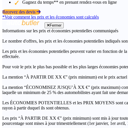
Gagnez du temps** en prenant rendez-vous en ligne
Recevez des devis
*Voir comment les prix et les économies sont calculés
Fermer
Informations sur les prix et économies potentielles communiqués
Le nombre d'offres, les prix et les économies potentielles indiqués son
Les prix et les économies potentielles peuvent varier en fonction de l
effectuée.
Pour voir le prix le plus bas possible et les plus larges économies pot
La mention “À PARTIR DE XX €” (prix minimum) est le prix actuel le 
La mention “ÉCONOMISEZ JUSQU’À XX €” (prix maximum) correspond à l
laquelle un minimum de 25 % des automobilistes ayant fait une demand
Les ÉCONOMIES POTENTIELLES et les PRIX MOYENS sont calculés grâc
rayon à partir duquel ils sont obtenus.
Les prix “À PARTIR DE XX €” (prix minimum) sont mis à jour toutes 
pourcentage sont mises à jour trimestriellement (1er janvier, 1er avril