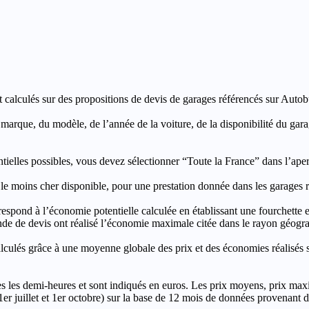
t calculés sur des propositions de devis de garages référencés sur Autobut
a marque, du modèle, de l’année de la voiture, de la disponibilité du ga
entielles possibles, vous devez sélectionner “Toute la France” dans l’ape
moins cher disponible, pour une prestation donnée dans les garages ré
’économie potentielle calculée en établissant une fourchette entre l
e de devis ont réalisé l’économie maximale citée dans le rayon géograp
e à une moyenne globale des prix et des économies réalisés sur le
les demi-heures et sont indiqués en euros. Les prix moyens, prix max
, 1er juillet et 1er octobre) sur la base de 12 mois de données provenan