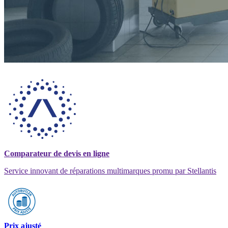
Comparateur de devis en ligne
Service innovant de réparations multimarques promu par Stellantis
Prix ajusté