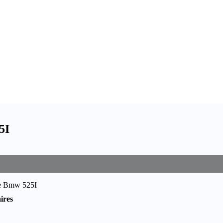
5I
re Bmw 525I
ires