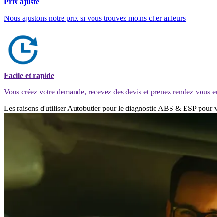
Prix ajusté
Nous ajustons notre prix si vous trouvez moins cher ailleurs
Facile et rapide
Vous créez votre demande, recevez des devis et prenez rendez-vous e
Les raisons d'utiliser Autobutler pour le diagnostic ABS & ESP pour