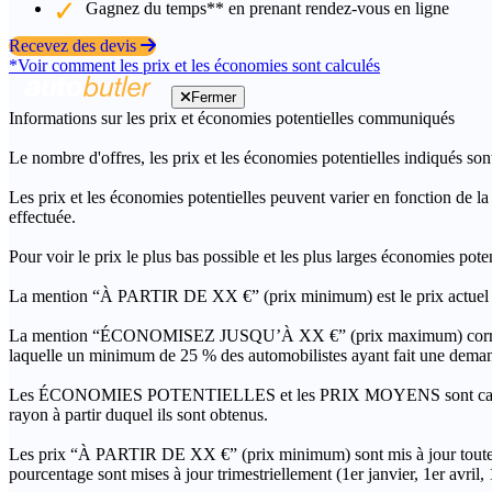
Gagnez du temps** en prenant rendez-vous en ligne
Recevez des devis
*Voir comment les prix et les économies sont calculés
Fermer
Informations sur les prix et économies potentielles communiqués
Le nombre d'offres, les prix et les économies potentielles indiqués son
Les prix et les économies potentielles peuvent varier en fonction de l
effectuée.
Pour voir le prix le plus bas possible et les plus larges économies pot
La mention “À PARTIR DE XX €” (prix minimum) est le prix actuel le 
La mention “ÉCONOMISEZ JUSQU’À XX €” (prix maximum) correspond à l
laquelle un minimum de 25 % des automobilistes ayant fait une demand
Les ÉCONOMIES POTENTIELLES et les PRIX MOYENS sont calculés grâc
rayon à partir duquel ils sont obtenus.
Les prix “À PARTIR DE XX €” (prix minimum) sont mis à jour toutes 
pourcentage sont mises à jour trimestriellement (1er janvier, 1er avril