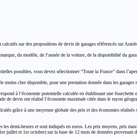
t calculés sur des propositions de devis de garages référencés sur Autobut
a marque, du modèle, de l’année de la voiture, de la disponibilité du ga
entielles possibles, vous devez sélectionner “Toute la France” dans l’ape
moins cher disponible, pour une prestation donnée dans les garages ré
’économie potentielle calculée en établissant une fourchette entre l
e de devis ont réalisé l’économie maximale citée dans le rayon géograp
e à une moyenne globale des prix et des économies réalisés sur le
les demi-heures et sont indiqués en euros. Les prix moyens, prix max
, 1er juillet et 1er octobre) sur la base de 12 mois de données provenan