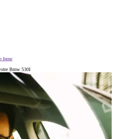
n ligne
 votre Bmw 530I