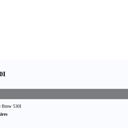
0I
re Bmw 530I
ires