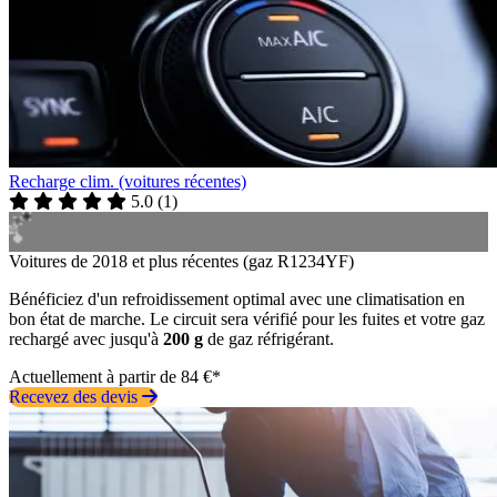
Recharge clim. (voitures récentes)
5.0
(
1
)
Voitures de 2018 et plus récentes (gaz R1234YF)
Bénéficiez d'un refroidissement optimal avec une climatisation en
bon état de marche. Le circuit sera vérifié pour les fuites et votre gaz
rechargé avec jusqu'à
200 g
de gaz réfrigérant.
Actuellement à partir de 84 €*
Recevez des devis