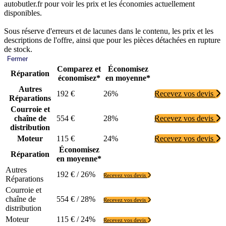
autobutler.fr pour voir les prix et les économies actuellement
disponibles.
Sous réserve d'erreurs et de lacunes dans le contenu, les prix et les
descriptions de l'offre, ainsi que pour les pièces détachées en rupture
de stock.
Fermer
Comparez et
Économisez
Réparation
économisez*
en moyenne*
Autres
192 €
26%
Recevez vos devis
Réparations
Courroie et
chaîne de
554 €
28%
Recevez vos devis
distribution
Moteur
115 €
24%
Recevez vos devis
Économisez
Réparation
en moyenne*
Autres
192 € / 26%
Recevez vos devis
Réparations
Courroie et
chaîne de
554 € / 28%
Recevez vos devis
distribution
Moteur
115 € / 24%
Recevez vos devis