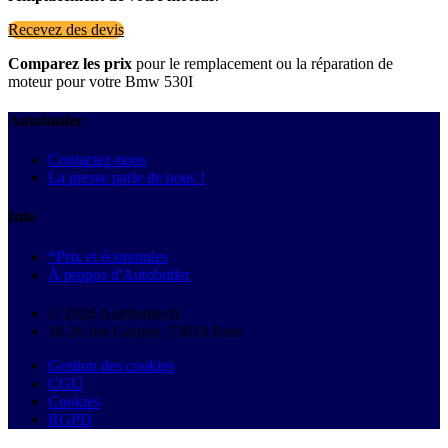
Recevez des devis
Comparez les prix
pour le remplacement ou la réparation de
moteur pour votre Bmw 530I
Autobutler
Contactez-nous
La presse parle de nous !
Info
*Prix et économies
À propos d'Autobutler
© 2026 Autobutler.fr
18-26 rue Goubet, 75019 Paris
Gestion des cookies
CGU
Cookies
RGPD