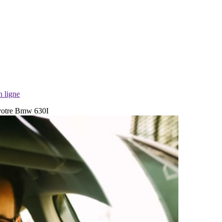
n ligne
 votre Bmw 630I