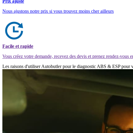
Prix ajusté
Nous ajustons notre prix si vous trouvez moins cher ailleurs
Facile et rapide
Vous créez votre demande, recevez des devis et prenez rendez-vous e
Les raisons d'utiliser Autobutler pour le diagnostic ABS & ESP pour