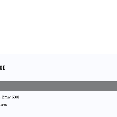
0I
re Bmw 630I
ires