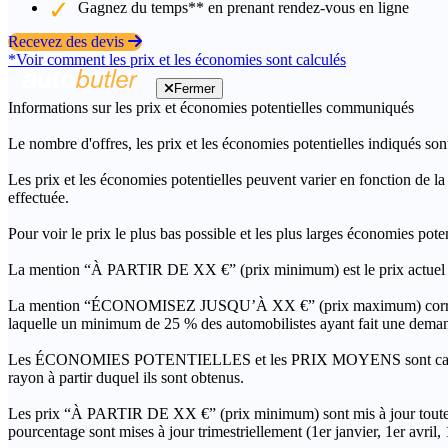
Gagnez du temps** en prenant rendez-vous en ligne
Recevez des devis
*Voir comment les prix et les économies sont calculés
Fermer
Informations sur les prix et économies potentielles communiqués
Le nombre d'offres, les prix et les économies potentielles indiqués son
Les prix et les économies potentielles peuvent varier en fonction de l
effectuée.
Pour voir le prix le plus bas possible et les plus larges économies pot
La mention “À PARTIR DE XX €” (prix minimum) est le prix actuel le 
La mention “ÉCONOMISEZ JUSQU’À XX €” (prix maximum) correspond à l
laquelle un minimum de 25 % des automobilistes ayant fait une demand
Les ÉCONOMIES POTENTIELLES et les PRIX MOYENS sont calculés grâc
rayon à partir duquel ils sont obtenus.
Les prix “À PARTIR DE XX €” (prix minimum) sont mis à jour toutes 
pourcentage sont mises à jour trimestriellement (1er janvier, 1er avril