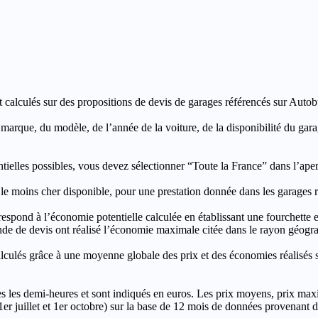
t calculés sur des propositions de devis de garages référencés sur Autobut
a marque, du modèle, de l’année de la voiture, de la disponibilité du ga
entielles possibles, vous devez sélectionner “Toute la France” dans l’ape
moins cher disponible, pour une prestation donnée dans les garages ré
’économie potentielle calculée en établissant une fourchette entre l
e de devis ont réalisé l’économie maximale citée dans le rayon géograp
e à une moyenne globale des prix et des économies réalisés sur le
les demi-heures et sont indiqués en euros. Les prix moyens, prix max
, 1er juillet et 1er octobre) sur la base de 12 mois de données provenan