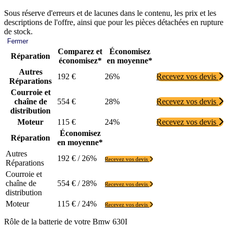
Sous réserve d'erreurs et de lacunes dans le contenu, les prix et les
descriptions de l'offre, ainsi que pour les pièces détachées en rupture
de stock.
Fermer
Comparez et
Économisez
Réparation
économisez*
en moyenne*
Autres
192 €
26%
Recevez vos devis
Réparations
Courroie et
chaîne de
554 €
28%
Recevez vos devis
distribution
Moteur
115 €
24%
Recevez vos devis
Économisez
Réparation
en moyenne*
Autres
192 € / 26%
Recevez vos devis
Réparations
Courroie et
chaîne de
554 € / 28%
Recevez vos devis
distribution
Moteur
115 € / 24%
Recevez vos devis
Rôle de la batterie de votre Bmw 630I