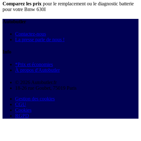
Comparez les prix
pour le remplacement ou le diagnostic batterie
pour votre Bmw 630I
Autobutler
Contactez-nous
La presse parle de nous !
Info
*Prix et économies
À propos d'Autobutler
© 2026 Autobutler.fr
18-26 rue Goubet, 75019 Paris
Gestion des cookies
CGU
Cookies
RGPD