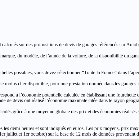
t calculés sur des propositions de devis de garages référencés sur Autobut
a marque, du modèle, de l’année de la voiture, de la disponibilité du ga
entielles possibles, vous devez sélectionner “Toute la France” dans l’ape
moins cher disponible, pour une prestation donnée dans les garages ré
’économie potentielle calculée en établissant une fourchette entre l
e de devis ont réalisé l’économie maximale citée dans le rayon géograp
e à une moyenne globale des prix et des économies réalisés sur le
les demi-heures et sont indiqués en euros. Les prix moyens, prix max
, 1er juillet et 1er octobre) sur la base de 12 mois de données provenan