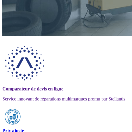
Comparateur de devis en ligne
Service innovant de réparations multimarques promu par Stellantis
Prix ajusté