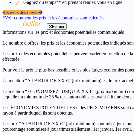
Gagnez du temps** en prenant rendez-vous en ligne
Recevez des devis
*Voir comment les prix et les économies sont calculés
Fermer
Informations sur les prix et économies potentielles communiqués
Le nombre d'offres, les prix et les économies potentielles indiqués son
Les prix et les économies potentielles peuvent varier en fonction de l
effectuée.
Pour voir le prix le plus bas possible et les plus larges économies pot
La mention “À PARTIR DE XX €” (prix minimum) est le prix actuel le 
La mention “ÉCONOMISEZ JUSQU’À XX €” (prix maximum) correspond à l
laquelle un minimum de 25 % des automobilistes ayant fait une demand
Les ÉCONOMIES POTENTIELLES et les PRIX MOYENS sont calculés grâc
rayon à partir duquel ils sont obtenus.
Les prix “À PARTIR DE XX €” (prix minimum) sont mis à jour toutes 
pourcentage sont mises à jour trimestriellement (1er janvier, 1er avril