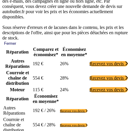
des e-mails, des campagnes en ligne ou hors ligne, etc. Par
conséquent, vous devez créer une nouvelle demande de devis sur
autobutler.fr pour voir les prix et les économies actuellement
disponibles.
Sous réserve d'erreurs et de lacunes dans le contenu, les prix et les
descriptions de l'offre, ainsi que pour les pièces détachées en rupture
de stock.
Fermer
Comparez et
Économisez
Réparation
économisez*
en moyenne*
Autres
192 €
26%
Recevez vos devis
Réparations
Courroie et
chaîne de
554 €
28%
Recevez vos devis
distribution
Moteur
115 €
24%
Recevez vos devis
Économisez
Réparation
en moyenne*
Autres
192 € / 26%
Recevez vos devis
Réparations
Courroie et
chaîne de
554 € / 28%
Recevez vos devis
distribution