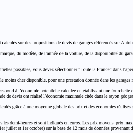
t calculés sur des propositions de devis de garages référencés sur Autobut
a marque, du modèle, de l’année de la voiture, de la disponibilité du ga
entielles possibles, vous devez sélectionner “Toute la France” dans l’ape
moins cher disponible, pour une prestation donnée dans les garages ré
’économie potentielle calculée en établissant une fourchette entre l
e de devis ont réalisé l’économie maximale citée dans le rayon géograp
e à une moyenne globale des prix et des économies réalisés sur le
les demi-heures et sont indiqués en euros. Les prix moyens, prix max
, 1er juillet et 1er octobre) sur la base de 12 mois de données provenan