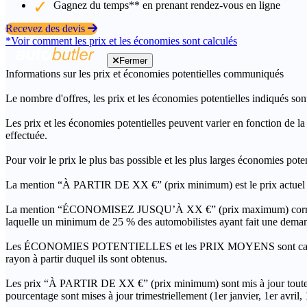
Gagnez du temps** en prenant rendez-vous en ligne
Recevez des devis
*Voir comment les prix et les économies sont calculés
Fermer
Informations sur les prix et économies potentielles communiqués
Le nombre d'offres, les prix et les économies potentielles indiqués son
Les prix et les économies potentielles peuvent varier en fonction de l
effectuée.
Pour voir le prix le plus bas possible et les plus larges économies pot
La mention “À PARTIR DE XX €” (prix minimum) est le prix actuel le 
La mention “ÉCONOMISEZ JUSQU’À XX €” (prix maximum) correspond à l
laquelle un minimum de 25 % des automobilistes ayant fait une demand
Les ÉCONOMIES POTENTIELLES et les PRIX MOYENS sont calculés grâc
rayon à partir duquel ils sont obtenus.
Les prix “À PARTIR DE XX €” (prix minimum) sont mis à jour toutes 
pourcentage sont mises à jour trimestriellement (1er janvier, 1er avril