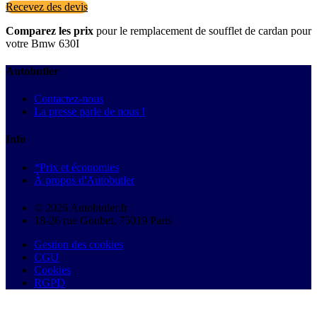
Recevez des devis
Comparez les prix
pour le remplacement de soufflet de cardan pour
votre Bmw 630I
Autobutler
Contactez-nous
La presse parle de nous !
Info
*Prix et économies
À propos d'Autobutler
© 2026 Autobutler.fr
18-26 rue Goubet, 75019 Paris
Gestion des cookies
CGU
Cookies
RGPD