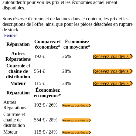
autobutler.fr pour voir les prix et les économies actuellement
disponibles.
Sous réserve d'erreurs et de lacunes dans le contenu, les prix et les
descriptions de l'offre, ainsi que pour les pièces détachées en rupture
de stock.
Fermer
Comparez et
Économisez
Réparation
économisez*
en moyenne*
Autres
192 €
26%
Recevez vos devis
Réparations
Courroie et
chaîne de
554 €
28%
Recevez vos devis
distribution
Moteur
115 €
24%
Recevez vos devis
Économisez
Réparation
en moyenne*
Autres
192 € / 26%
Recevez vos devis
Réparations
Courroie et
chaîne de
554 € / 28%
Recevez vos devis
distribution
Moteur
115 € / 24%
Recevez vos devis