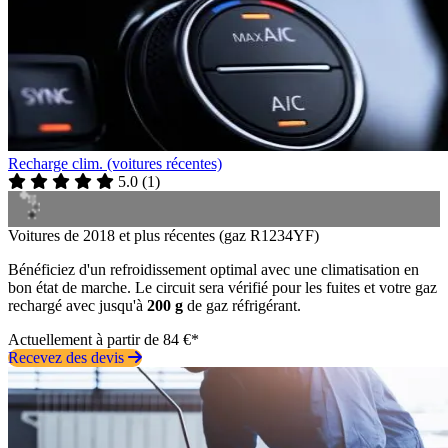
Recharge clim. (voitures récentes)
5.0
(
1
)
Voitures de 2018 et plus récentes (gaz R1234YF)
Bénéficiez d'un refroidissement optimal avec une climatisation en
bon état de marche. Le circuit sera vérifié pour les fuites et votre gaz
rechargé avec jusqu'à
200 g
de gaz réfrigérant.
Actuellement à partir de 84 €*
Recevez des devis