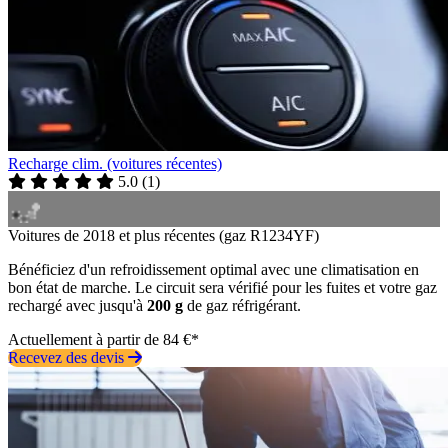
Recharge clim. (voitures récentes)
5.0
(
1
)
Voitures de 2018 et plus récentes (gaz R1234YF)
Bénéficiez d'un refroidissement optimal avec une climatisation en
bon état de marche. Le circuit sera vérifié pour les fuites et votre gaz
rechargé avec jusqu'à
200 g
de gaz réfrigérant.
Actuellement à partir de 84 €*
Recevez des devis