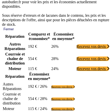
autobutler.fr pour voir les prix et les économies actuellement
disponibles.
Sous réserve d'erreurs et de lacunes dans le contenu, les prix et les
descriptions de l'offre, ainsi que pour les pièces détachées en rupture
de stock.
Fermer
Comparez et
Économisez
Réparation
économisez*
en moyenne*
Autres
192 €
26%
Recevez vos devis
Réparations
Courroie et
chaîne de
554 €
28%
Recevez vos devis
distribution
Moteur
115 €
24%
Recevez vos devis
Économisez
Réparation
en moyenne*
Autres
192 € / 26%
Recevez vos devis
Réparations
Courroie et
chaîne de
554 € / 28%
Recevez vos devis
distribution
Moteur
115 € / 24%
Recevez vos devis