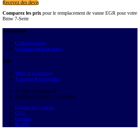
Recevez des devis
Comparez les prix
pour le remplacement de vanne EGR pour votre
Bmw 7-Serie
Autobutler
Contactez-nous
La presse parle de nous !
Info
*Prix et économies
À propos d'Autobutler
© 2026 Autobutler.fr
18-26 rue Goubet, 75019 Paris
Gestion des cookies
CGU
Cookies
RGPD