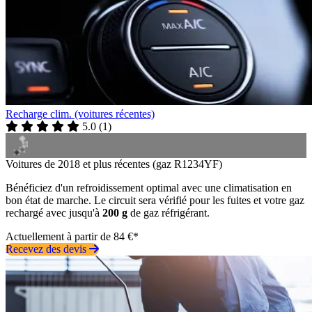
Recharge clim. (voitures récentes)
5.0
(
1
)
Voitures de 2018 et plus récentes (gaz R1234YF)
Bénéficiez d'un refroidissement optimal avec une climatisation en
bon état de marche. Le circuit sera vérifié pour les fuites et votre gaz
rechargé avec jusqu'à
200 g
de gaz réfrigérant.
Actuellement à partir de 84 €*
Recevez des devis