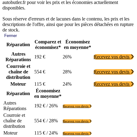
autobutler.fr pour voir les prix et les économies actuellement
disponibles.
Sous réserve d'erreurs et de lacunes dans le contenu, les prix et les
descriptions de l'offre, ainsi que pour les pièces détachées en rupture
de stock.
Fermer
Comparez et
Économisez
Réparation
économisez*
en moyenne*
Autres
192 €
26%
Recevez vos devis
Réparations
Courroie et
chaîne de
554 €
28%
Recevez vos devis
distribution
Moteur
115 €
24%
Recevez vos devis
Économisez
Réparation
en moyenne*
Autres
192 € / 26%
Recevez vos devis
Réparations
Courroie et
chaîne de
554 € / 28%
Recevez vos devis
distribution
Moteur
115 € / 24%
Recevez vos devis