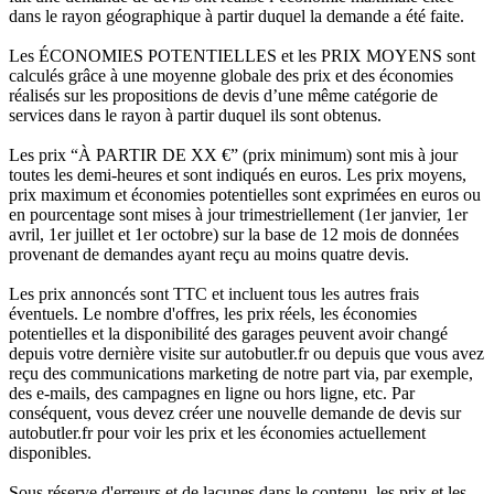
dans le rayon géographique à partir duquel la demande a été faite.
Les ÉCONOMIES POTENTIELLES et les PRIX MOYENS sont
calculés grâce à une moyenne globale des prix et des économies
réalisés sur les propositions de devis d’une même catégorie de
services dans le rayon à partir duquel ils sont obtenus.
Les prix “À PARTIR DE XX €” (prix minimum) sont mis à jour
toutes les demi-heures et sont indiqués en euros. Les prix moyens,
prix maximum et économies potentielles sont exprimées en euros ou
en pourcentage sont mises à jour trimestriellement (1er janvier, 1er
avril, 1er juillet et 1er octobre) sur la base de 12 mois de données
provenant de demandes ayant reçu au moins quatre devis.
Les prix annoncés sont TTC et incluent tous les autres frais
éventuels. Le nombre d'offres, les prix réels, les économies
potentielles et la disponibilité des garages peuvent avoir changé
depuis votre dernière visite sur autobutler.fr ou depuis que vous avez
reçu des communications marketing de notre part via, par exemple,
des e-mails, des campagnes en ligne ou hors ligne, etc. Par
conséquent, vous devez créer une nouvelle demande de devis sur
autobutler.fr pour voir les prix et les économies actuellement
disponibles.
Sous réserve d'erreurs et de lacunes dans le contenu, les prix et les