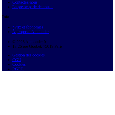
Contactez-nous
La presse parle de nous !
Info
*Prix et économies
À propos d'Autobutler
© 2026 Autobutler.fr
18-26 rue Goubet, 75019 Paris
Gestion des cookies
CGU
Cookies
RGPD