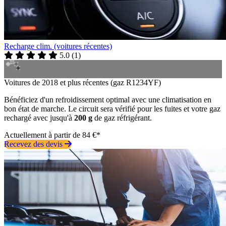
Recharge clim. (voitures récentes)
5.0
(
1
)
Voitures de 2018 et plus récentes (gaz R1234YF)
Bénéficiez d'un refroidissement optimal avec une climatisation en
bon état de marche. Le circuit sera vérifié pour les fuites et votre gaz
rechargé avec jusqu'à
200 g
de gaz réfrigérant.
Actuellement à partir de 84 €*
Recevez des devis