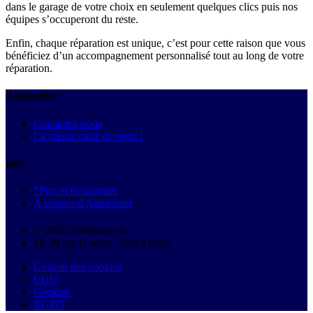
dans le garage de votre choix en seulement quelques clics puis nos
équipes s’occuperont du reste.
Enfin, chaque réparation est unique, c’est pour cette raison que vous
bénéficiez d’un accompagnement personnalisé tout au long de votre
réparation.
Autobutler
Contactez-nous
La presse parle de nous !
Info
*Prix et économies
À propos d'Autobutler
© 2026 Autobutler.fr
18-26 rue Goubet, 75019 Paris
Gestion des cookies
CGU
Cookies
RGPD