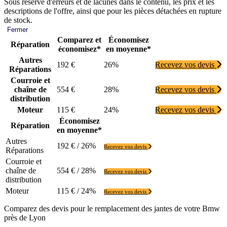
Sous réserve d'erreurs et de lacunes dans le contenu, les prix et les
descriptions de l'offre, ainsi que pour les pièces détachées en rupture
de stock.
Fermer
Comparez et
Économisez
Réparation
économisez*
en moyenne*
Autres
192 €
26%
Recevez vos devis
Réparations
Courroie et
chaîne de
554 €
28%
Recevez vos devis
distribution
Moteur
115 €
24%
Recevez vos devis
Économisez
Réparation
en moyenne*
Autres
192 € / 26%
Recevez vos devis
Réparations
Courroie et
chaîne de
554 € / 28%
Recevez vos devis
distribution
Moteur
115 € / 24%
Recevez vos devis
Comparez des devis pour le remplacement des jantes de votre Bmw
près de Lyon