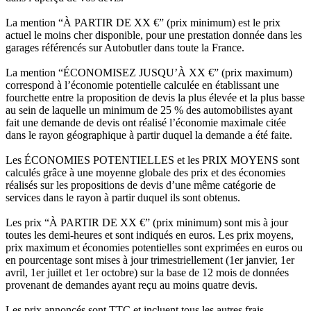
La mention “À PARTIR DE XX €” (prix minimum) est le prix
actuel le moins cher disponible, pour une prestation donnée dans les
garages référencés sur Autobutler dans toute la France.
La mention “ÉCONOMISEZ JUSQU’À XX €” (prix maximum)
correspond à l’économie potentielle calculée en établissant une
fourchette entre la proposition de devis la plus élevée et la plus basse
au sein de laquelle un minimum de 25 % des automobilistes ayant
fait une demande de devis ont réalisé l’économie maximale citée
dans le rayon géographique à partir duquel la demande a été faite.
Les ÉCONOMIES POTENTIELLES et les PRIX MOYENS sont
calculés grâce à une moyenne globale des prix et des économies
réalisés sur les propositions de devis d’une même catégorie de
services dans le rayon à partir duquel ils sont obtenus.
Les prix “À PARTIR DE XX €” (prix minimum) sont mis à jour
toutes les demi-heures et sont indiqués en euros. Les prix moyens,
prix maximum et économies potentielles sont exprimées en euros ou
en pourcentage sont mises à jour trimestriellement (1er janvier, 1er
avril, 1er juillet et 1er octobre) sur la base de 12 mois de données
provenant de demandes ayant reçu au moins quatre devis.
Les prix annoncés sont TTC et incluent tous les autres frais