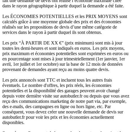
fait une demande de devis ont réalisé l’économie maximale citée
dans le rayon géographique à partir duquel la demande a été faite.
Les ÉCONOMIES POTENTIELLES et les PRIX MOYENS sont
calculés grâce à une moyenne globale des prix et des économies
réalisés sur les propositions de devis d’une même catégorie de
services dans le rayon à partir duquel ils sont obtenus.
Les prix “À PARTIR DE XX €” (prix minimum) sont mis à jour
toutes les demi-heures et sont indiqués en euros. Les prix moyens,
prix maximum et économies potentielles sont exprimées en euros ou
en pourcentage sont mises à jour trimestriellement (1er janvier, 1er
avril, 1er juillet et 1er octobre) sur la base de 12 mois de données
provenant de demandes ayant reçu au moins quatre devis.
Les prix annoncés sont TTC et incluent tous les autres frais
éventuels. Le nombre d'offres, les prix réels, les économies
potentielles et la disponibilité des garages peuvent avoir changé
depuis votre dernière visite sur autobutler.fr ou depuis que vous avez
reçu des communications marketing de notre part via, par exemple,
des e-mails, des campagnes en ligne ou hors ligne, etc. Par
conséquent, vous devez créer une nouvelle demande de devis sur
autobutler.fr pour voir les prix et les économies actuellement
disponibles.