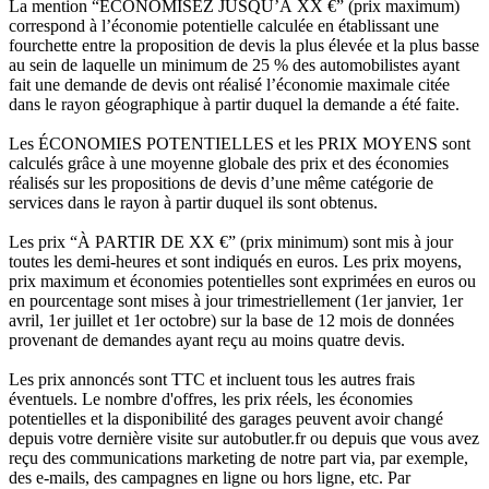
La mention “ÉCONOMISEZ JUSQU’À XX €” (prix maximum)
correspond à l’économie potentielle calculée en établissant une
fourchette entre la proposition de devis la plus élevée et la plus basse
au sein de laquelle un minimum de 25 % des automobilistes ayant
fait une demande de devis ont réalisé l’économie maximale citée
dans le rayon géographique à partir duquel la demande a été faite.
Les ÉCONOMIES POTENTIELLES et les PRIX MOYENS sont
calculés grâce à une moyenne globale des prix et des économies
réalisés sur les propositions de devis d’une même catégorie de
services dans le rayon à partir duquel ils sont obtenus.
Les prix “À PARTIR DE XX €” (prix minimum) sont mis à jour
toutes les demi-heures et sont indiqués en euros. Les prix moyens,
prix maximum et économies potentielles sont exprimées en euros ou
en pourcentage sont mises à jour trimestriellement (1er janvier, 1er
avril, 1er juillet et 1er octobre) sur la base de 12 mois de données
provenant de demandes ayant reçu au moins quatre devis.
Les prix annoncés sont TTC et incluent tous les autres frais
éventuels. Le nombre d'offres, les prix réels, les économies
potentielles et la disponibilité des garages peuvent avoir changé
depuis votre dernière visite sur autobutler.fr ou depuis que vous avez
reçu des communications marketing de notre part via, par exemple,
des e-mails, des campagnes en ligne ou hors ligne, etc. Par