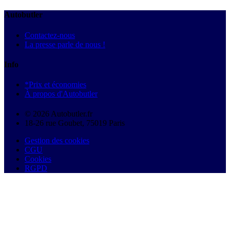
Autobutler
Contactez-nous
La presse parle de nous !
Info
*Prix et économies
À propos d'Autobutler
© 2026 Autobutler.fr
18-26 rue Goubet, 75019 Paris
Gestion des cookies
CGU
Cookies
RGPD