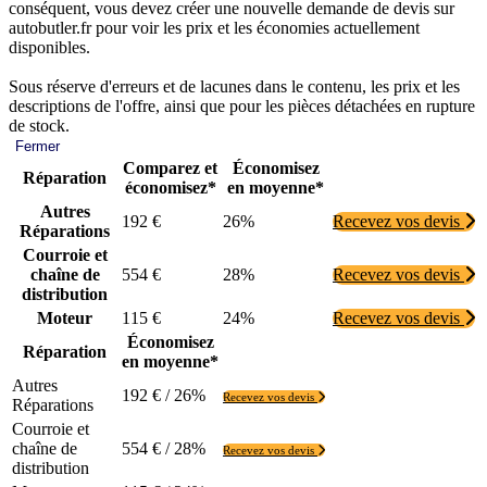
conséquent, vous devez créer une nouvelle demande de devis sur
autobutler.fr pour voir les prix et les économies actuellement
disponibles.
Sous réserve d'erreurs et de lacunes dans le contenu, les prix et les
descriptions de l'offre, ainsi que pour les pièces détachées en rupture
de stock.
Fermer
Comparez et
Économisez
Réparation
économisez*
en moyenne*
Autres
192 €
26%
Recevez vos devis
Réparations
Courroie et
chaîne de
554 €
28%
Recevez vos devis
distribution
Moteur
115 €
24%
Recevez vos devis
Économisez
Réparation
en moyenne*
Autres
192 € / 26%
Recevez vos devis
Réparations
Courroie et
chaîne de
554 € / 28%
Recevez vos devis
distribution