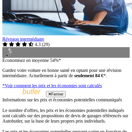
Révision intermédiaire
4.3
(
29
)
Économisez en moyenne 54%*
Gardez votre voiture en bonne santé en optant pour une révision
intermédiaire. Actuellement à partir de
seulement 84 €
*.
*Voir comment les prix et les économies sont calculés
Fermer
Informations sur les prix et économies potentielles communiqués
Le nombre d'offres, les prix et les économies potentielles indiqués
sont calculés sur des propositions de devis de garages référencés sur
Autobutler, sur la base de leurs propres prix individuels.
Les prix et les économies potentielles peuvent varier en fonction de