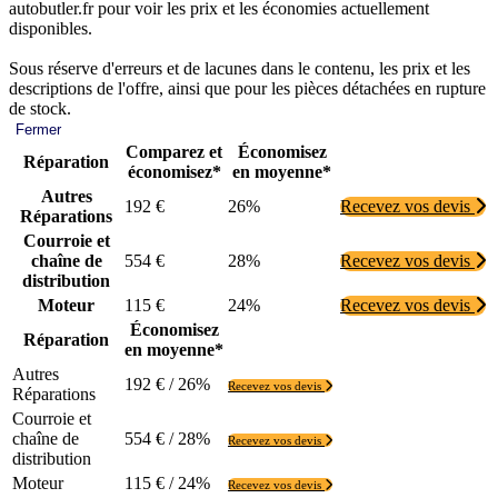
autobutler.fr pour voir les prix et les économies actuellement
disponibles.
Sous réserve d'erreurs et de lacunes dans le contenu, les prix et les
descriptions de l'offre, ainsi que pour les pièces détachées en rupture
de stock.
Fermer
Comparez et
Économisez
Réparation
économisez*
en moyenne*
Autres
192 €
26%
Recevez vos devis
Réparations
Courroie et
chaîne de
554 €
28%
Recevez vos devis
distribution
Moteur
115 €
24%
Recevez vos devis
Économisez
Réparation
en moyenne*
Autres
192 € / 26%
Recevez vos devis
Réparations
Courroie et
chaîne de
554 € / 28%
Recevez vos devis
distribution
Moteur
115 € / 24%
Recevez vos devis