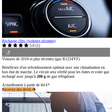
Recharge clim. (voitures récentes)
5.0
(
1
)
Voitures de 2018 et plus récentes (gaz R1234YF)
Bénéficiez d'un refroidissement optimal avec une climatisation en
bon état de marche. Le circuit sera vérifié pour les fuites et votre gaz
rechargé avec jusqu'à
200 g
de gaz réfrigérant.
Actuellement à partir de 84 €*
Recevez des devis