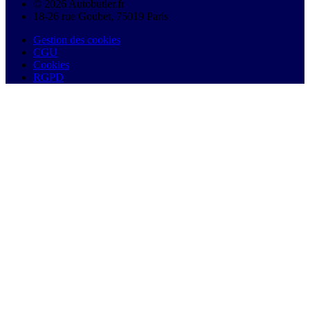
© 2026 Autobutler.fr
18-26 rue Goubet, 75019 Paris
Gestion des cookies
CGU
Cookies
RGPD