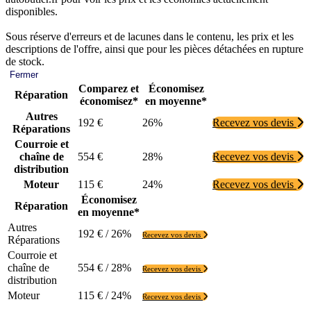
disponibles.
Sous réserve d'erreurs et de lacunes dans le contenu, les prix et les
descriptions de l'offre, ainsi que pour les pièces détachées en rupture
de stock.
Fermer
Comparez et
Économisez
Réparation
économisez*
en moyenne*
Autres
192 €
26%
Recevez vos devis
Réparations
Courroie et
chaîne de
554 €
28%
Recevez vos devis
distribution
Moteur
115 €
24%
Recevez vos devis
Économisez
Réparation
en moyenne*
Autres
192 € / 26%
Recevez vos devis
Réparations
Courroie et
chaîne de
554 € / 28%
Recevez vos devis
distribution
Moteur
115 € / 24%
Recevez vos devis