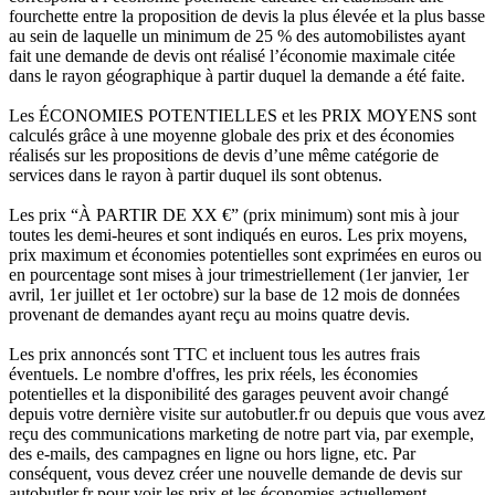
fourchette entre la proposition de devis la plus élevée et la plus basse
au sein de laquelle un minimum de 25 % des automobilistes ayant
fait une demande de devis ont réalisé l’économie maximale citée
dans le rayon géographique à partir duquel la demande a été faite.
Les ÉCONOMIES POTENTIELLES et les PRIX MOYENS sont
calculés grâce à une moyenne globale des prix et des économies
réalisés sur les propositions de devis d’une même catégorie de
services dans le rayon à partir duquel ils sont obtenus.
Les prix “À PARTIR DE XX €” (prix minimum) sont mis à jour
toutes les demi-heures et sont indiqués en euros. Les prix moyens,
prix maximum et économies potentielles sont exprimées en euros ou
en pourcentage sont mises à jour trimestriellement (1er janvier, 1er
avril, 1er juillet et 1er octobre) sur la base de 12 mois de données
provenant de demandes ayant reçu au moins quatre devis.
Les prix annoncés sont TTC et incluent tous les autres frais
éventuels. Le nombre d'offres, les prix réels, les économies
potentielles et la disponibilité des garages peuvent avoir changé
depuis votre dernière visite sur autobutler.fr ou depuis que vous avez
reçu des communications marketing de notre part via, par exemple,
des e-mails, des campagnes en ligne ou hors ligne, etc. Par
conséquent, vous devez créer une nouvelle demande de devis sur
autobutler.fr pour voir les prix et les économies actuellement