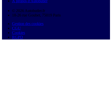
À propos d'Autobutler
© 2026 Autobutler.fr
18-26 rue Goubet, 75019 Paris
Gestion des cookies
CGU
Cookies
RGPD