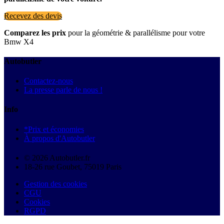
Recevez des devis
Comparez les prix
pour la géométrie & parallélisme pour votre
Bmw X4
Autobutler
Contactez-nous
La presse parle de nous !
Info
*Prix et économies
À propos d'Autobutler
© 2026 Autobutler.fr
18-26 rue Goubet, 75019 Paris
Gestion des cookies
CGU
Cookies
RGPD