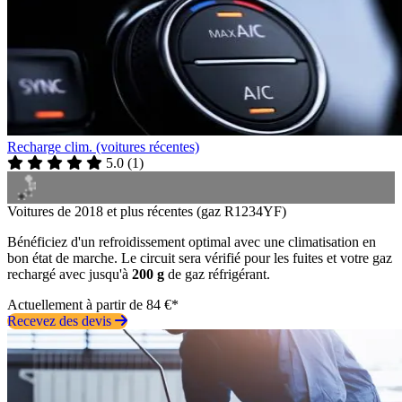
Recharge clim. (voitures récentes)
5.0
(
1
)
Voitures de 2018 et plus récentes (gaz R1234YF)
Bénéficiez d'un refroidissement optimal avec une climatisation en
bon état de marche. Le circuit sera vérifié pour les fuites et votre gaz
rechargé avec jusqu'à
200 g
de gaz réfrigérant.
Actuellement à partir de 84 €*
Recevez des devis