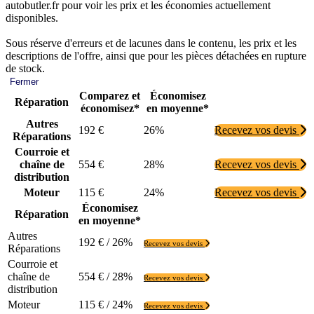
autobutler.fr pour voir les prix et les économies actuellement
disponibles.
Sous réserve d'erreurs et de lacunes dans le contenu, les prix et les
descriptions de l'offre, ainsi que pour les pièces détachées en rupture
de stock.
Fermer
Comparez et
Économisez
Réparation
économisez*
en moyenne*
Autres
192 €
26%
Recevez vos devis
Réparations
Courroie et
chaîne de
554 €
28%
Recevez vos devis
distribution
Moteur
115 €
24%
Recevez vos devis
Économisez
Réparation
en moyenne*
Autres
192 € / 26%
Recevez vos devis
Réparations
Courroie et
chaîne de
554 € / 28%
Recevez vos devis
distribution
Moteur
115 € / 24%
Recevez vos devis