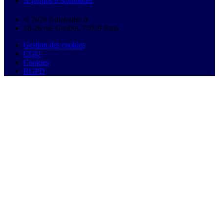
À propos d'Autobutler
© 2026 Autobutler.fr
18-26 rue Goubet, 75019 Paris
Gestion des cookies
CGU
Cookies
RGPD