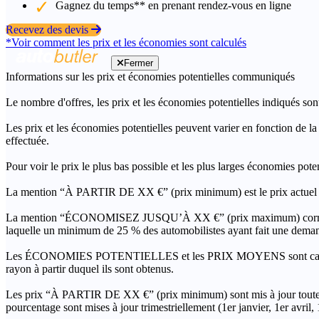
Gagnez du temps** en prenant rendez-vous en ligne
Recevez des devis
*Voir comment les prix et les économies sont calculés
Fermer
Informations sur les prix et économies potentielles communiqués
Le nombre d'offres, les prix et les économies potentielles indiqués son
Les prix et les économies potentielles peuvent varier en fonction de l
effectuée.
Pour voir le prix le plus bas possible et les plus larges économies pot
La mention “À PARTIR DE XX €” (prix minimum) est le prix actuel le 
La mention “ÉCONOMISEZ JUSQU’À XX €” (prix maximum) correspond à l
laquelle un minimum de 25 % des automobilistes ayant fait une demand
Les ÉCONOMIES POTENTIELLES et les PRIX MOYENS sont calculés grâc
rayon à partir duquel ils sont obtenus.
Les prix “À PARTIR DE XX €” (prix minimum) sont mis à jour toutes 
pourcentage sont mises à jour trimestriellement (1er janvier, 1er avril