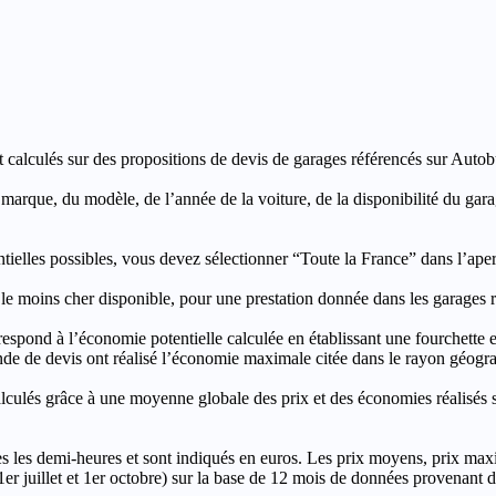
t calculés sur des propositions de devis de garages référencés sur Autobut
a marque, du modèle, de l’année de la voiture, de la disponibilité du ga
entielles possibles, vous devez sélectionner “Toute la France” dans l’ape
moins cher disponible, pour une prestation donnée dans les garages ré
’économie potentielle calculée en établissant une fourchette entre l
e de devis ont réalisé l’économie maximale citée dans le rayon géograp
e à une moyenne globale des prix et des économies réalisés sur le
les demi-heures et sont indiqués en euros. Les prix moyens, prix max
, 1er juillet et 1er octobre) sur la base de 12 mois de données provenan