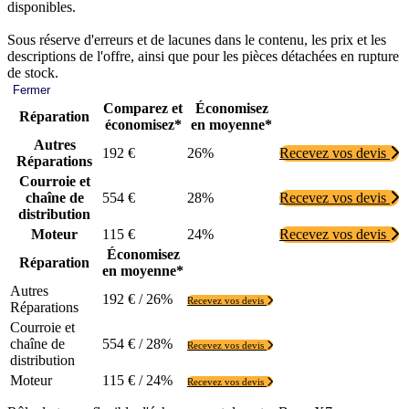
disponibles.
Sous réserve d'erreurs et de lacunes dans le contenu, les prix et les
descriptions de l'offre, ainsi que pour les pièces détachées en rupture
de stock.
Fermer
Comparez et
Économisez
Réparation
économisez*
en moyenne*
Autres
192 €
26%
Recevez vos devis
Réparations
Courroie et
chaîne de
554 €
28%
Recevez vos devis
distribution
Moteur
115 €
24%
Recevez vos devis
Économisez
Réparation
en moyenne*
Autres
192 € / 26%
Recevez vos devis
Réparations
Courroie et
chaîne de
554 € / 28%
Recevez vos devis
distribution
Moteur
115 € / 24%
Recevez vos devis