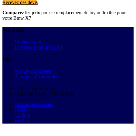
Recevez des devis
Comparez les prix
pour le remplacement de tuyau flexible pour
votre Bmw X7
Autobutler
Contactez-nous
La presse parle de nous !
Info
*Prix et économies
À propos d'Autobutler
© 2026 Autobutler.fr
18-26 rue Goubet, 75019 Paris
Gestion des cookies
CGU
Cookies
RGPD