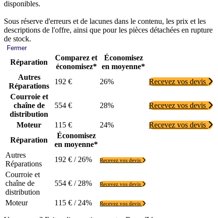
disponibles.
Sous réserve d'erreurs et de lacunes dans le contenu, les prix et les
descriptions de l'offre, ainsi que pour les pièces détachées en rupture
de stock.
Fermer
Comparez et
Économisez
Réparation
économisez*
en moyenne*
Autres
192 €
26%
Recevez vos devis
Réparations
Courroie et
chaîne de
554 €
28%
Recevez vos devis
distribution
Moteur
115 €
24%
Recevez vos devis
Économisez
Réparation
en moyenne*
Autres
192 € / 26%
Recevez vos devis
Réparations
Courroie et
chaîne de
554 € / 28%
Recevez vos devis
distribution
Moteur
115 € / 24%
Recevez vos devis