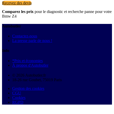
Recevez des devis
Comparez les prix
pour le diagnostic et recherche panne pour votre
Bmw Z4
Autobutler
Contactez-nous
La presse parle de nous !
Info
*Prix et économies
À propos d'Autobutler
© 2026 Autobutler.fr
18-26 rue Goubet, 75019 Paris
Gestion des cookies
CGU
Cookies
RGPD