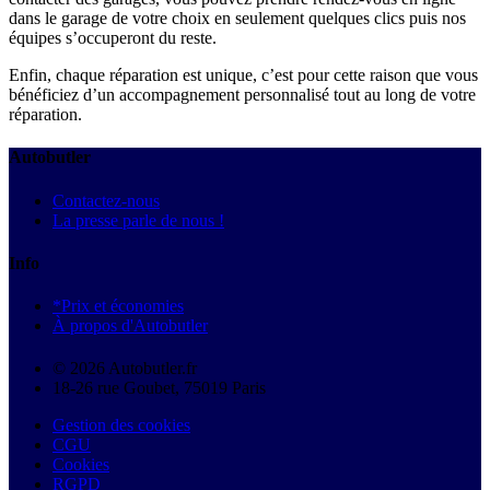
dans le garage de votre choix en seulement quelques clics puis nos
équipes s’occuperont du reste.
Enfin, chaque réparation est unique, c’est pour cette raison que vous
bénéficiez d’un accompagnement personnalisé tout au long de votre
réparation.
Autobutler
Contactez-nous
La presse parle de nous !
Info
*Prix et économies
À propos d'Autobutler
© 2026 Autobutler.fr
18-26 rue Goubet, 75019 Paris
Gestion des cookies
CGU
Cookies
RGPD