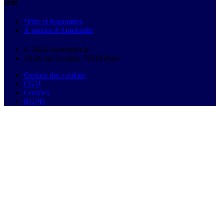
Info
*Prix et économies
À propos d'Autobutler
© 2026 Autobutler.fr
18-26 rue Goubet, 75019 Paris
Gestion des cookies
CGU
Cookies
RGPD