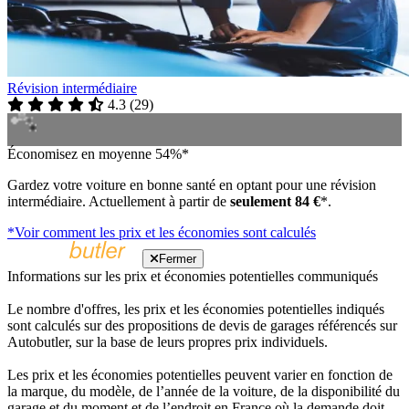
Révision intermédiaire
4.3
(
29
)
Économisez en moyenne 54%*
Gardez votre voiture en bonne santé en optant pour une révision
intermédiaire. Actuellement à partir de
seulement 84 €
*.
*Voir comment les prix et les économies sont calculés
Fermer
Informations sur les prix et économies potentielles communiqués
Le nombre d'offres, les prix et les économies potentielles indiqués
sont calculés sur des propositions de devis de garages référencés sur
Autobutler, sur la base de leurs propres prix individuels.
Les prix et les économies potentielles peuvent varier en fonction de
la marque, du modèle, de l’année de la voiture, de la disponibilité du
garage et du moment et de l’endroit en France où la demande doit