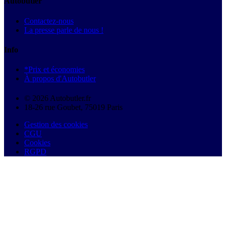
Autobutler
Contactez-nous
La presse parle de nous !
Info
*Prix et économies
À propos d'Autobutler
© 2026 Autobutler.fr
18-26 rue Goubet, 75019 Paris
Gestion des cookies
CGU
Cookies
RGPD