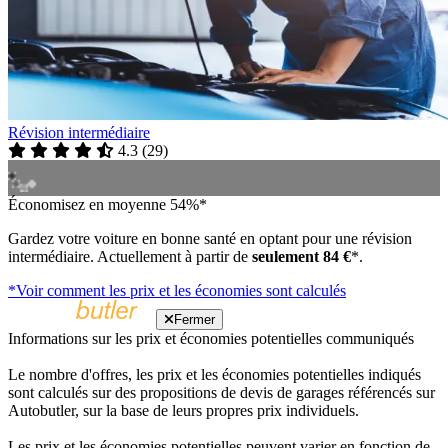
Révision intermédiaire
4.3
(
29
)
Économisez en moyenne 54%*
Gardez votre voiture en bonne santé en optant pour une révision
intermédiaire. Actuellement à partir de
seulement 84 €
*.
*Voir comment les prix et les économies sont calculés
Fermer
Informations sur les prix et économies potentielles communiqués
Le nombre d'offres, les prix et les économies potentielles indiqués
sont calculés sur des propositions de devis de garages référencés sur
Autobutler, sur la base de leurs propres prix individuels.
Les prix et les économies potentielles peuvent varier en fonction de