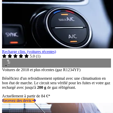
Recharge clim. (voitures récentes)
5.0
(
1
)
Voitures de 2018 et plus récentes (gaz R1234YF)
Bénéficiez d'un refroidissement optimal avec une climatisation en
bon état de marche. Le circuit sera vérifié pour les fuites et votre gaz
rechargé avec jusqu'à
200 g
de gaz réfrigérant.
Actuellement à partir de 84 €*
Recevez des devis