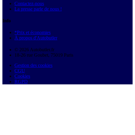
Contactez-nous
La presse parle de nous !
Info
*Prix et économies
À propos d'Autobutler
© 2026 Autobutler.fr
18-26 rue Goubet, 75019 Paris
Gestion des cookies
CGU
Cookies
RGPD