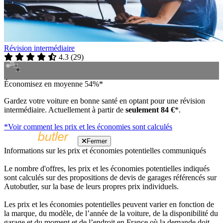
Révision intermédiaire
4.3
(
29
)
Économisez en moyenne 54%*
Gardez votre voiture en bonne santé en optant pour une révision
intermédiaire. Actuellement à partir de
seulement 84 €
*.
*Voir comment les prix et les économies sont calculés
Fermer
Informations sur les prix et économies potentielles communiqués
Le nombre d'offres, les prix et les économies potentielles indiqués
sont calculés sur des propositions de devis de garages référencés sur
Autobutler, sur la base de leurs propres prix individuels.
Les prix et les économies potentielles peuvent varier en fonction de
la marque, du modèle, de l’année de la voiture, de la disponibilité du
garage et du moment et de l’endroit en France où la demande doit