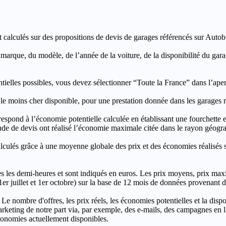
t calculés sur des propositions de devis de garages référencés sur Autobut
a marque, du modèle, de l’année de la voiture, de la disponibilité du ga
entielles possibles, vous devez sélectionner “Toute la France” dans l’ape
moins cher disponible, pour une prestation donnée dans les garages ré
’économie potentielle calculée en établissant une fourchette entre l
e de devis ont réalisé l’économie maximale citée dans le rayon géograp
e à une moyenne globale des prix et des économies réalisés sur le
les demi-heures et sont indiqués en euros. Les prix moyens, prix max
, 1er juillet et 1er octobre) sur la base de 12 mois de données provenan
 Le nombre d'offres, les prix réels, les économies potentielles et la disp
keting de notre part via, par exemple, des e-mails, des campagnes en l
économies actuellement disponibles.