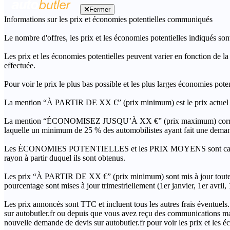
Fermer
Informations sur les prix et économies potentielles communiqués
Le nombre d'offres, les prix et les économies potentielles indiqués son
Les prix et les économies potentielles peuvent varier en fonction de l
effectuée.
Pour voir le prix le plus bas possible et les plus larges économies pot
La mention “À PARTIR DE XX €” (prix minimum) est le prix actuel le 
La mention “ÉCONOMISEZ JUSQU’À XX €” (prix maximum) correspond à l
laquelle un minimum de 25 % des automobilistes ayant fait une demand
Les ÉCONOMIES POTENTIELLES et les PRIX MOYENS sont calculés grâc
rayon à partir duquel ils sont obtenus.
Les prix “À PARTIR DE XX €” (prix minimum) sont mis à jour toutes 
pourcentage sont mises à jour trimestriellement (1er janvier, 1er avril
Les prix annoncés sont TTC et incluent tous les autres frais éventuels.
sur autobutler.fr ou depuis que vous avez reçu des communications mar
nouvelle demande de devis sur autobutler.fr pour voir les prix et les 