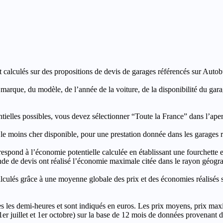
t calculés sur des propositions de devis de garages référencés sur Autobut
a marque, du modèle, de l’année de la voiture, de la disponibilité du ga
entielles possibles, vous devez sélectionner “Toute la France” dans l’ape
moins cher disponible, pour une prestation donnée dans les garages ré
’économie potentielle calculée en établissant une fourchette entre l
e de devis ont réalisé l’économie maximale citée dans le rayon géograp
e à une moyenne globale des prix et des économies réalisés sur le
les demi-heures et sont indiqués en euros. Les prix moyens, prix max
, 1er juillet et 1er octobre) sur la base de 12 mois de données provenan