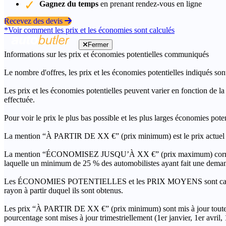
Gagnez du temps
en prenant rendez-vous en ligne
Recevez des devis
*Voir comment les prix et les économies sont calculés
Fermer
Informations sur les prix et économies potentielles communiqués
Le nombre d'offres, les prix et les économies potentielles indiqués son
Les prix et les économies potentielles peuvent varier en fonction de l
effectuée.
Pour voir le prix le plus bas possible et les plus larges économies pot
La mention “À PARTIR DE XX €” (prix minimum) est le prix actuel le 
La mention “ÉCONOMISEZ JUSQU’À XX €” (prix maximum) correspond à l
laquelle un minimum de 25 % des automobilistes ayant fait une demand
Les ÉCONOMIES POTENTIELLES et les PRIX MOYENS sont calculés grâc
rayon à partir duquel ils sont obtenus.
Les prix “À PARTIR DE XX €” (prix minimum) sont mis à jour toutes 
pourcentage sont mises à jour trimestriellement (1er janvier, 1er avril