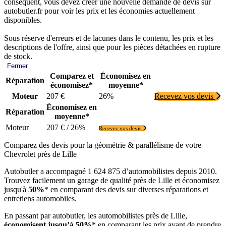
conséquent, vous devez créer une nouvelle demande de devis sur
autobutler.fr pour voir les prix et les économies actuellement
disponibles.
Sous réserve d'erreurs et de lacunes dans le contenu, les prix et les
descriptions de l'offre, ainsi que pour les pièces détachées en rupture
de stock.
Fermer
Comparez et
Économisez en
Réparation
économisez*
moyenne*
Moteur
207 €
26%
Recevez vos devis
Économisez en
Réparation
moyenne*
Moteur
207 € / 26%
Recevez vos devis
Comparez des devis pour la géométrie & parallélisme de votre
Chevrolet près de Lille
Autobutler a accompagné 1 624 875 d’automobilistes depuis 2010.
Trouvez facilement un garage de qualité près de Lille et économisez
jusqu'à
50%
* en comparant des devis sur diverses réparations et
entretiens automobiles.
En passant par autobutler, les automobilistes près de Lille,
économisent jusqu’à 50%
* en comparant les prix avant de prendre