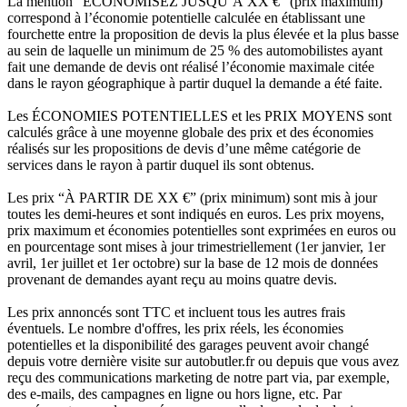
La mention “ÉCONOMISEZ JUSQU’À XX €” (prix maximum)
correspond à l’économie potentielle calculée en établissant une
fourchette entre la proposition de devis la plus élevée et la plus basse
au sein de laquelle un minimum de 25 % des automobilistes ayant
fait une demande de devis ont réalisé l’économie maximale citée
dans le rayon géographique à partir duquel la demande a été faite.
Les ÉCONOMIES POTENTIELLES et les PRIX MOYENS sont
calculés grâce à une moyenne globale des prix et des économies
réalisés sur les propositions de devis d’une même catégorie de
services dans le rayon à partir duquel ils sont obtenus.
Les prix “À PARTIR DE XX €” (prix minimum) sont mis à jour
toutes les demi-heures et sont indiqués en euros. Les prix moyens,
prix maximum et économies potentielles sont exprimées en euros ou
en pourcentage sont mises à jour trimestriellement (1er janvier, 1er
avril, 1er juillet et 1er octobre) sur la base de 12 mois de données
provenant de demandes ayant reçu au moins quatre devis.
Les prix annoncés sont TTC et incluent tous les autres frais
éventuels. Le nombre d'offres, les prix réels, les économies
potentielles et la disponibilité des garages peuvent avoir changé
depuis votre dernière visite sur autobutler.fr ou depuis que vous avez
reçu des communications marketing de notre part via, par exemple,
des e-mails, des campagnes en ligne ou hors ligne, etc. Par