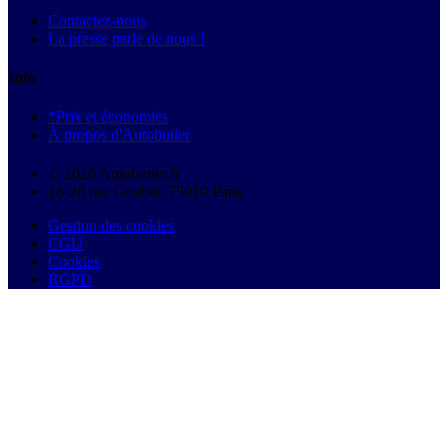
Contactez-nous
La presse parle de nous !
Info
*Prix et économies
À propos d'Autobutler
© 2026 Autobutler.fr
18-26 rue Goubet, 75019 Paris
Gestion des cookies
CGU
Cookies
RGPD