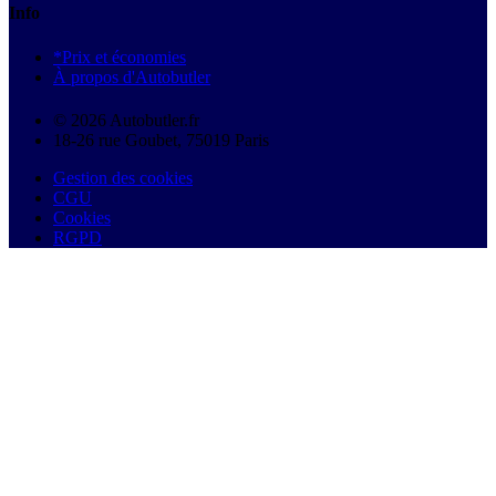
Info
*Prix et économies
À propos d'Autobutler
© 2026 Autobutler.fr
18-26 rue Goubet, 75019 Paris
Gestion des cookies
CGU
Cookies
RGPD