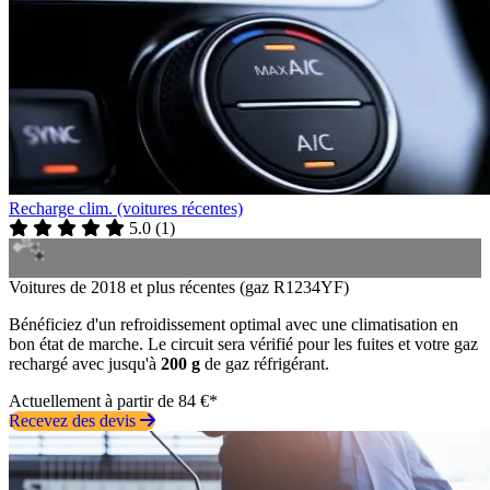
Recharge clim. (voitures récentes)
5.0
(
1
)
Voitures de 2018 et plus récentes (gaz R1234YF)
Bénéficiez d'un refroidissement optimal avec une climatisation en
bon état de marche. Le circuit sera vérifié pour les fuites et votre gaz
rechargé avec jusqu'à
200 g
de gaz réfrigérant.
Actuellement à partir de 84 €*
Recevez des devis