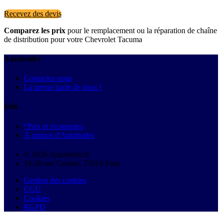
Recevez des devis
Comparez les prix
pour le remplacement ou la réparation de chaîne
de distribution pour votre Chevrolet Tacuma
Autobutler
Contactez-nous
La presse parle de nous !
Info
*Prix et économies
À propos d'Autobutler
© 2026 Autobutler.fr
18-26 rue Goubet, 75019 Paris
Gestion des cookies
CGU
Cookies
RGPD