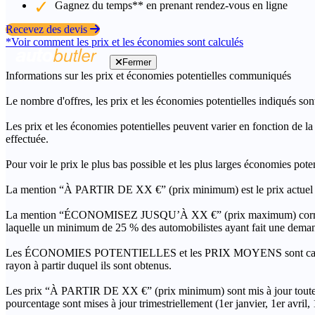
Gagnez du temps** en prenant rendez-vous en ligne
Recevez des devis
*Voir comment les prix et les économies sont calculés
Fermer
Informations sur les prix et économies potentielles communiqués
Le nombre d'offres, les prix et les économies potentielles indiqués son
Les prix et les économies potentielles peuvent varier en fonction de l
effectuée.
Pour voir le prix le plus bas possible et les plus larges économies pot
La mention “À PARTIR DE XX €” (prix minimum) est le prix actuel le 
La mention “ÉCONOMISEZ JUSQU’À XX €” (prix maximum) correspond à l
laquelle un minimum de 25 % des automobilistes ayant fait une demand
Les ÉCONOMIES POTENTIELLES et les PRIX MOYENS sont calculés grâc
rayon à partir duquel ils sont obtenus.
Les prix “À PARTIR DE XX €” (prix minimum) sont mis à jour toutes 
pourcentage sont mises à jour trimestriellement (1er janvier, 1er avril