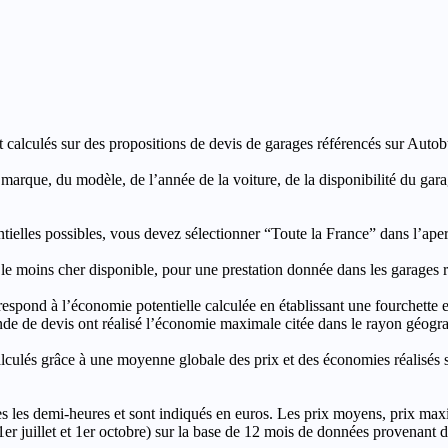
t calculés sur des propositions de devis de garages référencés sur Autobut
a marque, du modèle, de l’année de la voiture, de la disponibilité du ga
entielles possibles, vous devez sélectionner “Toute la France” dans l’ape
moins cher disponible, pour une prestation donnée dans les garages ré
’économie potentielle calculée en établissant une fourchette entre l
e de devis ont réalisé l’économie maximale citée dans le rayon géograp
e à une moyenne globale des prix et des économies réalisés sur le
les demi-heures et sont indiqués en euros. Les prix moyens, prix max
, 1er juillet et 1er octobre) sur la base de 12 mois de données provenan