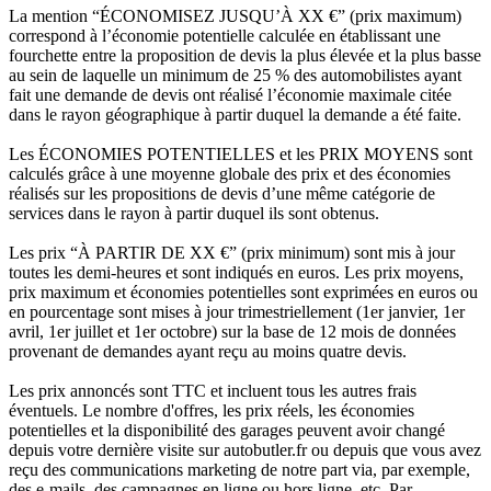
La mention “ÉCONOMISEZ JUSQU’À XX €” (prix maximum)
correspond à l’économie potentielle calculée en établissant une
fourchette entre la proposition de devis la plus élevée et la plus basse
au sein de laquelle un minimum de 25 % des automobilistes ayant
fait une demande de devis ont réalisé l’économie maximale citée
dans le rayon géographique à partir duquel la demande a été faite.
Les ÉCONOMIES POTENTIELLES et les PRIX MOYENS sont
calculés grâce à une moyenne globale des prix et des économies
réalisés sur les propositions de devis d’une même catégorie de
services dans le rayon à partir duquel ils sont obtenus.
Les prix “À PARTIR DE XX €” (prix minimum) sont mis à jour
toutes les demi-heures et sont indiqués en euros. Les prix moyens,
prix maximum et économies potentielles sont exprimées en euros ou
en pourcentage sont mises à jour trimestriellement (1er janvier, 1er
avril, 1er juillet et 1er octobre) sur la base de 12 mois de données
provenant de demandes ayant reçu au moins quatre devis.
Les prix annoncés sont TTC et incluent tous les autres frais
éventuels. Le nombre d'offres, les prix réels, les économies
potentielles et la disponibilité des garages peuvent avoir changé
depuis votre dernière visite sur autobutler.fr ou depuis que vous avez
reçu des communications marketing de notre part via, par exemple,
des e-mails, des campagnes en ligne ou hors ligne, etc. Par