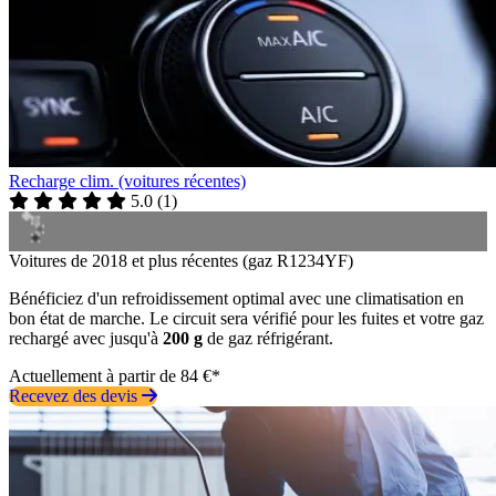
Recharge clim. (voitures récentes)
5.0
(
1
)
Voitures de 2018 et plus récentes (gaz R1234YF)
Bénéficiez d'un refroidissement optimal avec une climatisation en
bon état de marche. Le circuit sera vérifié pour les fuites et votre gaz
rechargé avec jusqu'à
200 g
de gaz réfrigérant.
Actuellement à partir de 84 €*
Recevez des devis