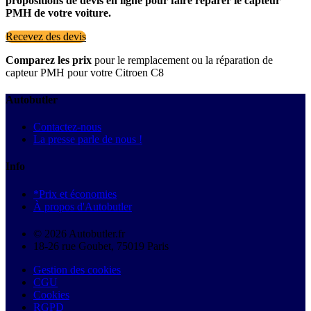
propositions de devis en ligne pour faire réparer le capteur
PMH de votre voiture.
Recevez des devis
Comparez les prix
pour le remplacement ou la réparation de
capteur PMH pour votre Citroen C8
Autobutler
Contactez-nous
La presse parle de nous !
Info
*Prix et économies
À propos d'Autobutler
© 2026 Autobutler.fr
18-26 rue Goubet, 75019 Paris
Gestion des cookies
CGU
Cookies
RGPD