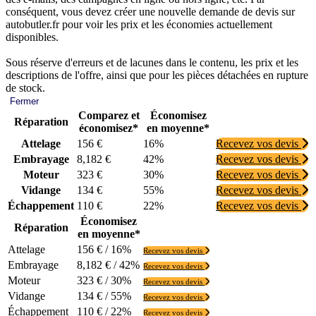
conséquent, vous devez créer une nouvelle demande de devis sur
autobutler.fr pour voir les prix et les économies actuellement
disponibles.
Sous réserve d'erreurs et de lacunes dans le contenu, les prix et les
descriptions de l'offre, ainsi que pour les pièces détachées en rupture
de stock.
Fermer
Comparez et
Économisez
Réparation
économisez*
en moyenne*
Attelage
156 €
16%
Recevez vos devis
Embrayage
8,182 €
42%
Recevez vos devis
Moteur
323 €
30%
Recevez vos devis
Vidange
134 €
55%
Recevez vos devis
Échappement
110 €
22%
Recevez vos devis
Économisez
Réparation
en moyenne*
Attelage
156 € / 16%
Recevez vos devis
Embrayage
8,182 € / 42%
Recevez vos devis
Moteur
323 € / 30%
Recevez vos devis
Vidange
134 € / 55%
Recevez vos devis
Échappement
110 € / 22%
Recevez vos devis