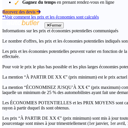
Gagnez du temps
en prenant rendez-vous en ligne
Recevez des devis
*Voir comment les prix et les économies sont calculés
Fermer
Informations sur les prix et économies potentielles communiqués
Le nombre d'offres, les prix et les économies potentielles indiqués son
Les prix et les économies potentielles peuvent varier en fonction de l
effectuée.
Pour voir le prix le plus bas possible et les plus larges économies pot
La mention “À PARTIR DE XX €” (prix minimum) est le prix actuel le 
La mention “ÉCONOMISEZ JUSQU’À XX €” (prix maximum) correspond à l
laquelle un minimum de 25 % des automobilistes ayant fait une demand
Les ÉCONOMIES POTENTIELLES et les PRIX MOYENS sont calculés grâc
rayon à partir duquel ils sont obtenus.
Les prix “À PARTIR DE XX €” (prix minimum) sont mis à jour toutes 
pourcentage sont mises à jour trimestriellement (1er janvier, 1er avril