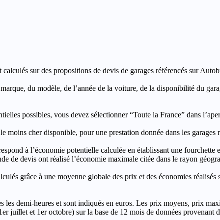
t calculés sur des propositions de devis de garages référencés sur Autobut
a marque, du modèle, de l’année de la voiture, de la disponibilité du ga
entielles possibles, vous devez sélectionner “Toute la France” dans l’ape
moins cher disponible, pour une prestation donnée dans les garages ré
’économie potentielle calculée en établissant une fourchette entre l
e de devis ont réalisé l’économie maximale citée dans le rayon géograp
e à une moyenne globale des prix et des économies réalisés sur le
les demi-heures et sont indiqués en euros. Les prix moyens, prix max
, 1er juillet et 1er octobre) sur la base de 12 mois de données provenan