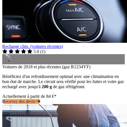
Recharge clim. (voitures récentes)
5.0
(
1
)
Voitures de 2018 et plus récentes (gaz R1234YF)
Bénéficiez d'un refroidissement optimal avec une climatisation en
bon état de marche. Le circuit sera vérifié pour les fuites et votre gaz
rechargé avec jusqu'à
200 g
de gaz réfrigérant.
Actuellement à partir de 84 €*
Recevez des devis