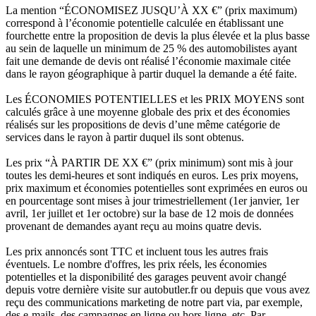
La mention “ÉCONOMISEZ JUSQU’À XX €” (prix maximum)
correspond à l’économie potentielle calculée en établissant une
fourchette entre la proposition de devis la plus élevée et la plus basse
au sein de laquelle un minimum de 25 % des automobilistes ayant
fait une demande de devis ont réalisé l’économie maximale citée
dans le rayon géographique à partir duquel la demande a été faite.
Les ÉCONOMIES POTENTIELLES et les PRIX MOYENS sont
calculés grâce à une moyenne globale des prix et des économies
réalisés sur les propositions de devis d’une même catégorie de
services dans le rayon à partir duquel ils sont obtenus.
Les prix “À PARTIR DE XX €” (prix minimum) sont mis à jour
toutes les demi-heures et sont indiqués en euros. Les prix moyens,
prix maximum et économies potentielles sont exprimées en euros ou
en pourcentage sont mises à jour trimestriellement (1er janvier, 1er
avril, 1er juillet et 1er octobre) sur la base de 12 mois de données
provenant de demandes ayant reçu au moins quatre devis.
Les prix annoncés sont TTC et incluent tous les autres frais
éventuels. Le nombre d'offres, les prix réels, les économies
potentielles et la disponibilité des garages peuvent avoir changé
depuis votre dernière visite sur autobutler.fr ou depuis que vous avez
reçu des communications marketing de notre part via, par exemple,
des e-mails, des campagnes en ligne ou hors ligne, etc. Par