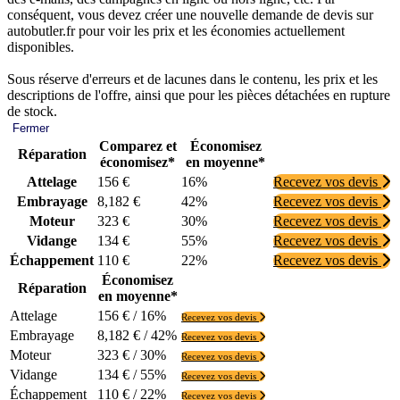
conséquent, vous devez créer une nouvelle demande de devis sur
autobutler.fr pour voir les prix et les économies actuellement
disponibles.
Sous réserve d'erreurs et de lacunes dans le contenu, les prix et les
descriptions de l'offre, ainsi que pour les pièces détachées en rupture
de stock.
Fermer
Comparez et
Économisez
Réparation
économisez*
en moyenne*
Attelage
156 €
16%
Recevez vos devis
Embrayage
8,182 €
42%
Recevez vos devis
Moteur
323 €
30%
Recevez vos devis
Vidange
134 €
55%
Recevez vos devis
Échappement
110 €
22%
Recevez vos devis
Économisez
Réparation
en moyenne*
Attelage
156 € / 16%
Recevez vos devis
Embrayage
8,182 € / 42%
Recevez vos devis
Moteur
323 € / 30%
Recevez vos devis
Vidange
134 € / 55%
Recevez vos devis
Échappement
110 € / 22%
Recevez vos devis