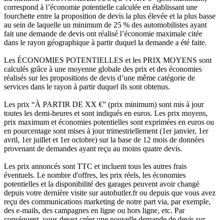
correspond à l’économie potentielle calculée en établissant une
fourchette entre la proposition de devis la plus élevée et la plus basse
au sein de laquelle un minimum de 25 % des automobilistes ayant
fait une demande de devis ont réalisé l’économie maximale citée
dans le rayon géographique à partir duquel la demande a été faite.
Les ÉCONOMIES POTENTIELLES et les PRIX MOYENS sont
calculés grâce à une moyenne globale des prix et des économies
réalisés sur les propositions de devis d’une même catégorie de
services dans le rayon à partir duquel ils sont obtenus.
Les prix “À PARTIR DE XX €” (prix minimum) sont mis à jour
toutes les demi-heures et sont indiqués en euros. Les prix moyens,
prix maximum et économies potentielles sont exprimées en euros ou
en pourcentage sont mises à jour trimestriellement (1er janvier, 1er
avril, 1er juillet et 1er octobre) sur la base de 12 mois de données
provenant de demandes ayant reçu au moins quatre devis.
Les prix annoncés sont TTC et incluent tous les autres frais
éventuels. Le nombre d'offres, les prix réels, les économies
potentielles et la disponibilité des garages peuvent avoir changé
depuis votre dernière visite sur autobutler.fr ou depuis que vous avez
reçu des communications marketing de notre part via, par exemple,
des e-mails, des campagnes en ligne ou hors ligne, etc. Par
conséquent, vous devez créer une nouvelle demande de devis sur