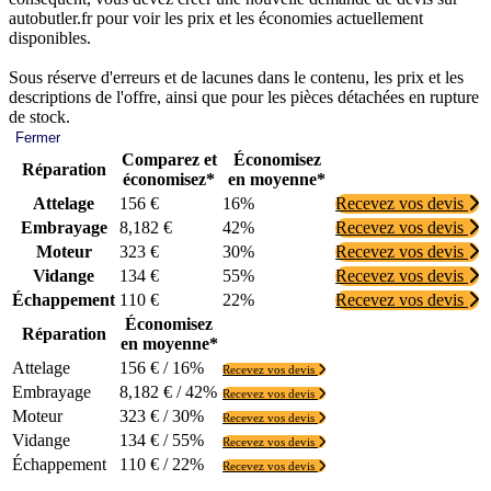
autobutler.fr pour voir les prix et les économies actuellement
disponibles.
Sous réserve d'erreurs et de lacunes dans le contenu, les prix et les
descriptions de l'offre, ainsi que pour les pièces détachées en rupture
de stock.
Fermer
Comparez et
Économisez
Réparation
économisez*
en moyenne*
Attelage
156 €
16%
Recevez vos devis
Embrayage
8,182 €
42%
Recevez vos devis
Moteur
323 €
30%
Recevez vos devis
Vidange
134 €
55%
Recevez vos devis
Échappement
110 €
22%
Recevez vos devis
Économisez
Réparation
en moyenne*
Attelage
156 € / 16%
Recevez vos devis
Embrayage
8,182 € / 42%
Recevez vos devis
Moteur
323 € / 30%
Recevez vos devis
Vidange
134 € / 55%
Recevez vos devis
Échappement
110 € / 22%
Recevez vos devis