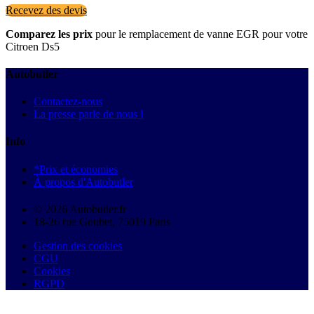
Recevez des devis
Comparez les prix
pour le remplacement de vanne EGR pour votre
Citroen Ds5
Autobutler
Contactez-nous
La presse parle de nous !
Info
*Prix et économies
À propos d'Autobutler
© 2026 Autobutler.fr
18-26 rue Goubet, 75019 Paris
Gestion des cookies
CGU
Cookies
RGPD