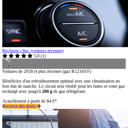
Recharge clim. (voitures récentes)
5.0
(
1
)
Voitures de 2018 et plus récentes (gaz R1234YF)
Bénéficiez d'un refroidissement optimal avec une climatisation en
bon état de marche. Le circuit sera vérifié pour les fuites et votre gaz
rechargé avec jusqu'à
200 g
de gaz réfrigérant.
Actuellement à partir de 84 €*
Recevez des devis