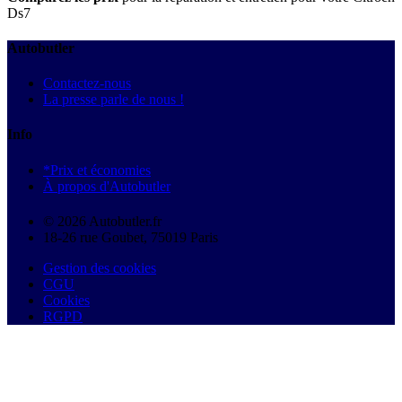
Ds7
Autobutler
Contactez-nous
La presse parle de nous !
Info
*Prix et économies
À propos d'Autobutler
© 2026 Autobutler.fr
18-26 rue Goubet, 75019 Paris
Gestion des cookies
CGU
Cookies
RGPD