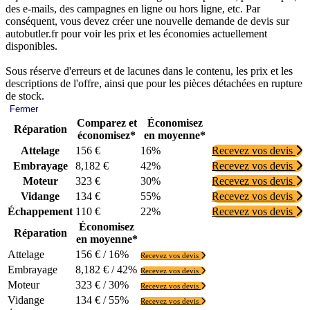
des e-mails, des campagnes en ligne ou hors ligne, etc. Par
conséquent, vous devez créer une nouvelle demande de devis sur
autobutler.fr pour voir les prix et les économies actuellement
disponibles.
Sous réserve d'erreurs et de lacunes dans le contenu, les prix et les
descriptions de l'offre, ainsi que pour les pièces détachées en rupture
de stock.
Fermer
Comparez et
Économisez
Réparation
économisez*
en moyenne*
Attelage
156 €
16%
Recevez vos devis
Embrayage
8,182 €
42%
Recevez vos devis
Moteur
323 €
30%
Recevez vos devis
Vidange
134 €
55%
Recevez vos devis
Échappement
110 €
22%
Recevez vos devis
Économisez
Réparation
en moyenne*
Attelage
156 € / 16%
Recevez vos devis
Embrayage
8,182 € / 42%
Recevez vos devis
Moteur
323 € / 30%
Recevez vos devis
Vidange
134 € / 55%
Recevez vos devis