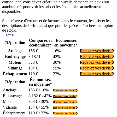
conséquent, vous devez créer une nouvelle demande de devis sur
autobutler.fr pour voir les prix et les économies actuellement
disponibles.
Sous réserve d'erreurs et de lacunes dans le contenu, les prix et les
descriptions de l'offre, ainsi que pour les pièces détachées en rupture
de stock.
Fermer
Comparez et
Économisez
Réparation
économisez*
en moyenne*
Attelage
156 €
16%
Recevez vos devis
Embrayage
8,182 €
42%
Recevez vos devis
Moteur
323 €
30%
Recevez vos devis
Vidange
134 €
55%
Recevez vos devis
Échappement
110 €
22%
Recevez vos devis
Économisez
Réparation
en moyenne*
Attelage
156 € / 16%
Recevez vos devis
Embrayage
8,182 € / 42%
Recevez vos devis
Moteur
323 € / 30%
Recevez vos devis
Vidange
134 € / 55%
Recevez vos devis
Échappement
110 € / 22%
Recevez vos devis