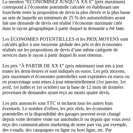
La mention “ÉCONOMISEZ JUSQU’À XX €” (prix maximum)
correspond à l’économie potentielle calculée en établissant une
fourchette entre la proposition de devis la plus élevée et la plus basse
au sein de laquelle un minimum de 25 % des automobilistes ayant
fait une demande de devis ont réalisé l’économie maximale citée
dans le rayon géographique à partir duquel la demande a été faite.
Les ÉCONOMIES POTENTIELLES et les PRIX MOYENS sont
calculés grâce à une moyenne globale des prix et des économies
réalisés sur les propositions de devis d’une même catégorie de
services dans le rayon à partir duquel ils sont obtenus.
Les prix “À PARTIR DE XX €” (prix minimum) sont mis à jour
toutes les demi-heures et sont indiqués en euros. Les prix moyens,
prix maximum et économies potentielles sont exprimées en euros ou
en pourcentage sont mises à jour trimestriellement (1er janvier, 1er
avril, 1er juillet et 1er octobre) sur la base de 12 mois de données
provenant de demandes ayant reçu au moins quatre devis.
Les prix annoncés sont TTC et incluent tous les autres frais
éventuels. Le nombre d'offres, les prix réels, les économies
potentielles et la disponibilité des garages peuvent avoir changé
depuis votre dernière visite sur autobutler.fr ou depuis que vous avez
reçu des communications marketing de notre part via, par exemple,
des e-mails, des campagnes en ligne ou hors ligne, etc. Par