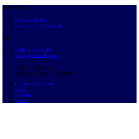
Autobutler
Contactez-nous
La presse parle de nous !
Info
*Prix et économies
À propos d'Autobutler
© 2026 Autobutler.fr
18-26 rue Goubet, 75019 Paris
Gestion des cookies
CGU
Cookies
RGPD