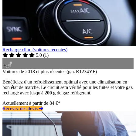
Recharge clim. (voitures récentes)
5.0
(
1
)
Voitures de 2018 et plus récentes (gaz R1234YF)
Bénéficiez d'un refroidissement optimal avec une climatisation en
bon état de marche. Le circuit sera vérifié pour les fuites et votre gaz
rechargé avec jusqu'à
200 g
de gaz réfrigérant.
Actuellement à partir de 84 €*
Recevez des devis