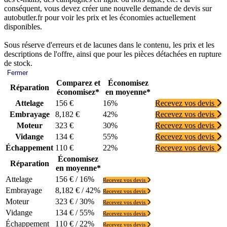
conséquent, vous devez créer une nouvelle demande de devis sur
autobutler.fr pour voir les prix et les économies actuellement
disponibles.
Sous réserve d'erreurs et de lacunes dans le contenu, les prix et les
descriptions de l'offre, ainsi que pour les pièces détachées en rupture
de stock.
Fermer
Comparez et
Économisez
Réparation
économisez*
en moyenne*
Attelage
156 €
16%
Recevez vos devis
Embrayage
8,182 €
42%
Recevez vos devis
Moteur
323 €
30%
Recevez vos devis
Vidange
134 €
55%
Recevez vos devis
Échappement
110 €
22%
Recevez vos devis
Économisez
Réparation
en moyenne*
Attelage
156 € / 16%
Recevez vos devis
Embrayage
8,182 € / 42%
Recevez vos devis
Moteur
323 € / 30%
Recevez vos devis
Vidange
134 € / 55%
Recevez vos devis
Échappement
110 € / 22%
Recevez vos devis