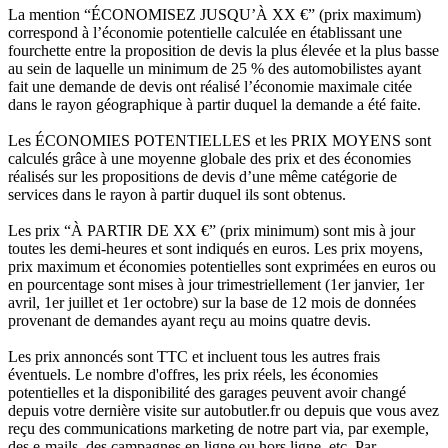
La mention “ÉCONOMISEZ JUSQU’À XX €” (prix maximum)
correspond à l’économie potentielle calculée en établissant une
fourchette entre la proposition de devis la plus élevée et la plus basse
au sein de laquelle un minimum de 25 % des automobilistes ayant
fait une demande de devis ont réalisé l’économie maximale citée
dans le rayon géographique à partir duquel la demande a été faite.
Les ÉCONOMIES POTENTIELLES et les PRIX MOYENS sont
calculés grâce à une moyenne globale des prix et des économies
réalisés sur les propositions de devis d’une même catégorie de
services dans le rayon à partir duquel ils sont obtenus.
Les prix “À PARTIR DE XX €” (prix minimum) sont mis à jour
toutes les demi-heures et sont indiqués en euros. Les prix moyens,
prix maximum et économies potentielles sont exprimées en euros ou
en pourcentage sont mises à jour trimestriellement (1er janvier, 1er
avril, 1er juillet et 1er octobre) sur la base de 12 mois de données
provenant de demandes ayant reçu au moins quatre devis.
Les prix annoncés sont TTC et incluent tous les autres frais
éventuels. Le nombre d'offres, les prix réels, les économies
potentielles et la disponibilité des garages peuvent avoir changé
depuis votre dernière visite sur autobutler.fr ou depuis que vous avez
reçu des communications marketing de notre part via, par exemple,
des e-mails, des campagnes en ligne ou hors ligne, etc. Par