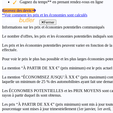
Gagnez du temps** en prenant rendez-vous en ligne
Recevez des devis
*Voir comment les prix et les économies sont calculés
Fermer
Informations sur les prix et économies potentielles communiqués
Le nombre d'offres, les prix et les économies potentielles indiqués son
Les prix et les économies potentielles peuvent varier en fonction de l
effectuée.
Pour voir le prix le plus bas possible et les plus larges économies pot
La mention “À PARTIR DE XX €” (prix minimum) est le prix actuel le 
La mention “ÉCONOMISEZ JUSQU’À XX €” (prix maximum) correspond à l
laquelle un minimum de 25 % des automobilistes ayant fait une demand
Les ÉCONOMIES POTENTIELLES et les PRIX MOYENS sont calculés grâc
rayon à partir duquel ils sont obtenus.
Les prix “À PARTIR DE XX €” (prix minimum) sont mis à jour toutes 
pourcentage sont mises à jour trimestriellement (1er janvier, 1er avril