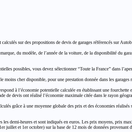
t calculés sur des propositions de devis de garages référencés sur Autobut
a marque, du modèle, de l’année de la voiture, de la disponibilité du ga
entielles possibles, vous devez sélectionner “Toute la France” dans l’ape
moins cher disponible, pour une prestation donnée dans les garages ré
’économie potentielle calculée en établissant une fourchette entre l
e de devis ont réalisé l’économie maximale citée dans le rayon géograp
e à une moyenne globale des prix et des économies réalisés sur le
les demi-heures et sont indiqués en euros. Les prix moyens, prix max
, 1er juillet et 1er octobre) sur la base de 12 mois de données provenan