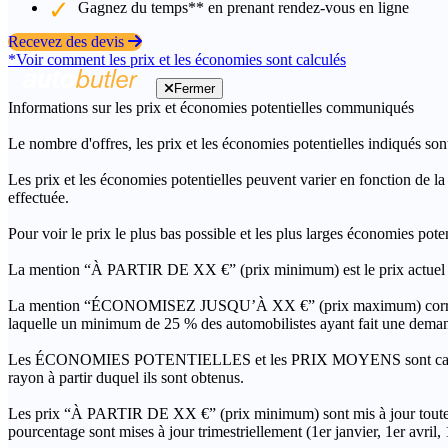
Gagnez du temps** en prenant rendez-vous en ligne
Recevez des devis
*Voir comment les prix et les économies sont calculés
Fermer
Informations sur les prix et économies potentielles communiqués
Le nombre d'offres, les prix et les économies potentielles indiqués son
Les prix et les économies potentielles peuvent varier en fonction de l
effectuée.
Pour voir le prix le plus bas possible et les plus larges économies pot
La mention “À PARTIR DE XX €” (prix minimum) est le prix actuel le 
La mention “ÉCONOMISEZ JUSQU’À XX €” (prix maximum) correspond à l
laquelle un minimum de 25 % des automobilistes ayant fait une demand
Les ÉCONOMIES POTENTIELLES et les PRIX MOYENS sont calculés grâc
rayon à partir duquel ils sont obtenus.
Les prix “À PARTIR DE XX €” (prix minimum) sont mis à jour toutes 
pourcentage sont mises à jour trimestriellement (1er janvier, 1er avril