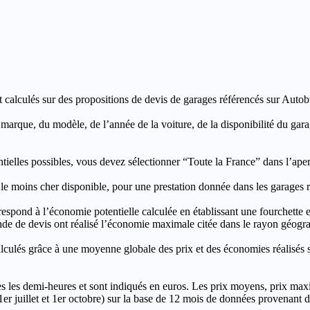
t calculés sur des propositions de devis de garages référencés sur Autobut
a marque, du modèle, de l’année de la voiture, de la disponibilité du ga
entielles possibles, vous devez sélectionner “Toute la France” dans l’ape
moins cher disponible, pour une prestation donnée dans les garages ré
’économie potentielle calculée en établissant une fourchette entre l
e de devis ont réalisé l’économie maximale citée dans le rayon géograp
e à une moyenne globale des prix et des économies réalisés sur le
les demi-heures et sont indiqués en euros. Les prix moyens, prix max
, 1er juillet et 1er octobre) sur la base de 12 mois de données provenan