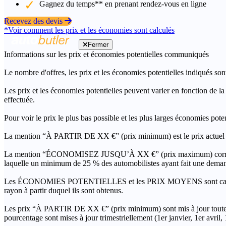
Gagnez du temps** en prenant rendez-vous en ligne
Recevez des devis
*Voir comment les prix et les économies sont calculés
Fermer
Informations sur les prix et économies potentielles communiqués
Le nombre d'offres, les prix et les économies potentielles indiqués son
Les prix et les économies potentielles peuvent varier en fonction de l
effectuée.
Pour voir le prix le plus bas possible et les plus larges économies pot
La mention “À PARTIR DE XX €” (prix minimum) est le prix actuel le 
La mention “ÉCONOMISEZ JUSQU’À XX €” (prix maximum) correspond à l
laquelle un minimum de 25 % des automobilistes ayant fait une demand
Les ÉCONOMIES POTENTIELLES et les PRIX MOYENS sont calculés grâc
rayon à partir duquel ils sont obtenus.
Les prix “À PARTIR DE XX €” (prix minimum) sont mis à jour toutes 
pourcentage sont mises à jour trimestriellement (1er janvier, 1er avril