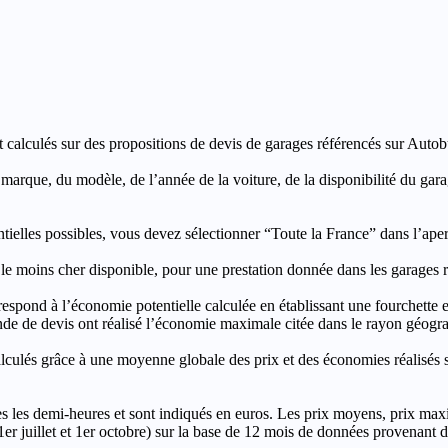
t calculés sur des propositions de devis de garages référencés sur Autobut
a marque, du modèle, de l’année de la voiture, de la disponibilité du ga
entielles possibles, vous devez sélectionner “Toute la France” dans l’ape
moins cher disponible, pour une prestation donnée dans les garages ré
’économie potentielle calculée en établissant une fourchette entre l
e de devis ont réalisé l’économie maximale citée dans le rayon géograp
e à une moyenne globale des prix et des économies réalisés sur le
les demi-heures et sont indiqués en euros. Les prix moyens, prix max
, 1er juillet et 1er octobre) sur la base de 12 mois de données provenan