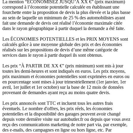
La mention “ÉCONOMISEZ JUSQU’À XX €” (prix maximum)
correspond à l’économie potentielle calculée en établissant une
fourchette entre la proposition de devis la plus élevée et la plus basse
au sein de laquelle un minimum de 25 % des automobilistes ayant
fait une demande de devis ont réalisé l’économie maximale citée
dans le rayon géographique à partir duquel la demande a été faite.
Les ÉCONOMIES POTENTIELLES et les PRIX MOYENS sont
calculés grâce à une moyenne globale des prix et des économies
réalisés sur les propositions de devis d’une même catégorie de
services dans le rayon à partir duquel ils sont obtenus.
Les prix “À PARTIR DE XX €” (prix minimum) sont mis à jour
toutes les demi-heures et sont indiqués en euros. Les prix moyens,
prix maximum et économies potentielles sont exprimées en euros ou
en pourcentage sont mises à jour trimestriellement (1er janvier, 1er
avril, 1er juillet et 1er octobre) sur la base de 12 mois de données
provenant de demandes ayant reçu au moins quatre devis.
Les prix annoncés sont TTC et incluent tous les autres frais
éventuels. Le nombre d'offres, les prix réels, les économies
potentielles et la disponibilité des garages peuvent avoir changé
depuis votre dernière visite sur autobutler.fr ou depuis que vous avez
reçu des communications marketing de notre part via, par exemple,
des e-mails, des campagnes en ligne ou hors ligne, etc. Par