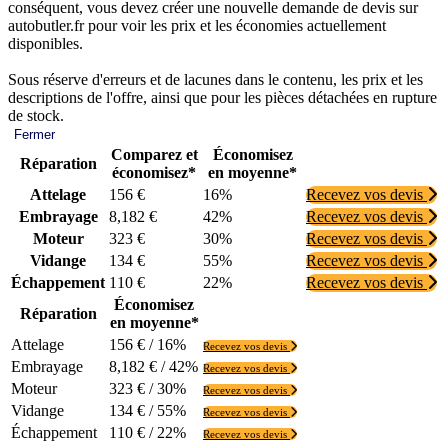
conséquent, vous devez créer une nouvelle demande de devis sur
autobutler.fr pour voir les prix et les économies actuellement
disponibles.
Sous réserve d'erreurs et de lacunes dans le contenu, les prix et les
descriptions de l'offre, ainsi que pour les pièces détachées en rupture
de stock.
Fermer
Comparez et
Économisez
Réparation
économisez*
en moyenne*
Attelage
156 €
16%
Recevez vos devis
Embrayage
8,182 €
42%
Recevez vos devis
Moteur
323 €
30%
Recevez vos devis
Vidange
134 €
55%
Recevez vos devis
Échappement
110 €
22%
Recevez vos devis
Économisez
Réparation
en moyenne*
Attelage
156 € / 16%
Recevez vos devis
Embrayage
8,182 € / 42%
Recevez vos devis
Moteur
323 € / 30%
Recevez vos devis
Vidange
134 € / 55%
Recevez vos devis
Échappement
110 € / 22%
Recevez vos devis