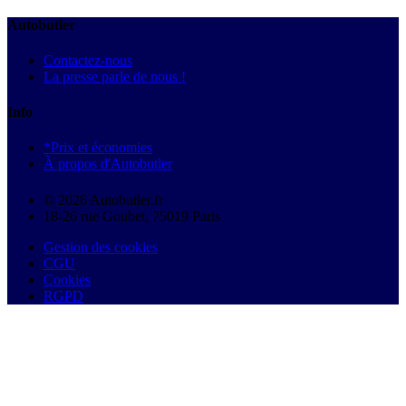
Autobutler
Contactez-nous
La presse parle de nous !
Info
*Prix et économies
À propos d'Autobutler
© 2026 Autobutler.fr
18-26 rue Goubet, 75019 Paris
Gestion des cookies
CGU
Cookies
RGPD