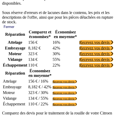
disponibles.
Sous réserve d'erreurs et de lacunes dans le contenu, les prix et les
descriptions de l'offre, ainsi que pour les pièces détachées en rupture
de stock.
Fermer
Comparez et
Économisez
Réparation
économisez*
en moyenne*
Attelage
156 €
16%
Recevez vos devis
Embrayage
8,182 €
42%
Recevez vos devis
Moteur
323 €
30%
Recevez vos devis
Vidange
134 €
55%
Recevez vos devis
Échappement
110 €
22%
Recevez vos devis
Économisez
Réparation
en moyenne*
Attelage
156 € / 16%
Recevez vos devis
Embrayage
8,182 € / 42%
Recevez vos devis
Moteur
323 € / 30%
Recevez vos devis
Vidange
134 € / 55%
Recevez vos devis
Échappement
110 € / 22%
Recevez vos devis
Comparez des devis pour le traitement de la rouille de votre Citroen