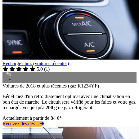
Recharge clim. (voitures récentes)
5.0
(
1
)
Voitures de 2018 et plus récentes (gaz R1234YF)
Bénéficiez d'un refroidissement optimal avec une climatisation en
bon état de marche. Le circuit sera vérifié pour les fuites et votre gaz
rechargé avec jusqu'à
200 g
de gaz réfrigérant.
Actuellement à partir de 84 €*
Recevez des devis