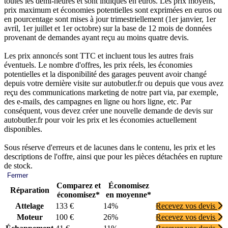
toutes les demi-heures et sont indiqués en euros. Les prix moyens,
prix maximum et économies potentielles sont exprimées en euros ou
en pourcentage sont mises à jour trimestriellement (1er janvier, 1er
avril, 1er juillet et 1er octobre) sur la base de 12 mois de données
provenant de demandes ayant reçu au moins quatre devis.
Les prix annoncés sont TTC et incluent tous les autres frais
éventuels. Le nombre d'offres, les prix réels, les économies
potentielles et la disponibilité des garages peuvent avoir changé
depuis votre dernière visite sur autobutler.fr ou depuis que vous avez
reçu des communications marketing de notre part via, par exemple,
des e-mails, des campagnes en ligne ou hors ligne, etc. Par
conséquent, vous devez créer une nouvelle demande de devis sur
autobutler.fr pour voir les prix et les économies actuellement
disponibles.
Sous réserve d'erreurs et de lacunes dans le contenu, les prix et les
descriptions de l'offre, ainsi que pour les pièces détachées en rupture
de stock.
Fermer
Comparez et
Économisez
Réparation
économisez*
en moyenne*
Attelage
133 €
14%
Recevez vos devis
Moteur
100 €
26%
Recevez vos devis