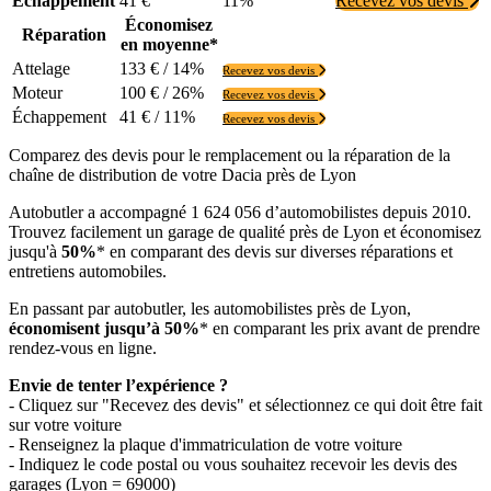
Échappement
41 €
11%
Recevez vos devis
Économisez
Réparation
en moyenne*
Attelage
133 € / 14%
Recevez vos devis
Moteur
100 € / 26%
Recevez vos devis
Échappement
41 € / 11%
Recevez vos devis
Comparez des devis pour le remplacement ou la réparation de la
chaîne de distribution de votre Dacia près de Lyon
Autobutler a accompagné 1 624 056 d’automobilistes depuis 2010.
Trouvez facilement un garage de qualité près de Lyon et économisez
jusqu'à
50%
* en comparant des devis sur diverses réparations et
entretiens automobiles.
En passant par autobutler, les automobilistes près de Lyon,
économisent jusqu’à 50%
* en comparant les prix avant de prendre
rendez-vous en ligne.
Envie de tenter l’expérience ?
- Cliquez sur "Recevez des devis" et sélectionnez ce qui doit être fait
sur votre voiture
- Renseignez la plaque d'immatriculation de votre voiture
- Indiquez le code postal ou vous souhaitez recevoir les devis des
garages (Lyon = 69000)