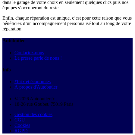
dans le garage de votre choix en seulement quelques clics puis nos
équipes s’occuperont du reste.
Enfin, chaque réparation est unique, c’est pour cette raison que vous
bénéficiez d’un accompagnement personnalisé tout au long de votre
réparation.
Autobutler
Contactez-nous
La presse parle de nous !
Info
*Prix et économies
À propos d'Autobutler
© 2026 Autobutler.fr
18-26 rue Goubet, 75019 Paris
Gestion des cookies
CGU
Cookies
RGPD