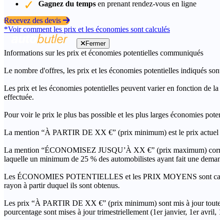
Gagnez du temps
en prenant rendez-vous en ligne
Recevez des devis
*Voir comment les prix et les économies sont calculés
Fermer
Informations sur les prix et économies potentielles communiqués
Le nombre d'offres, les prix et les économies potentielles indiqués son
Les prix et les économies potentielles peuvent varier en fonction de l
effectuée.
Pour voir le prix le plus bas possible et les plus larges économies pot
La mention “À PARTIR DE XX €” (prix minimum) est le prix actuel le 
La mention “ÉCONOMISEZ JUSQU’À XX €” (prix maximum) correspond à l
laquelle un minimum de 25 % des automobilistes ayant fait une demand
Les ÉCONOMIES POTENTIELLES et les PRIX MOYENS sont calculés grâc
rayon à partir duquel ils sont obtenus.
Les prix “À PARTIR DE XX €” (prix minimum) sont mis à jour toutes 
pourcentage sont mises à jour trimestriellement (1er janvier, 1er avril