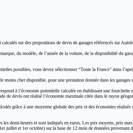
t calculés sur des propositions de devis de garages référencés sur Autobut
a marque, du modèle, de l’année de la voiture, de la disponibilité du ga
entielles possibles, vous devez sélectionner “Toute la France” dans l’ape
moins cher disponible, pour une prestation donnée dans les garages ré
’économie potentielle calculée en établissant une fourchette entre l
e de devis ont réalisé l’économie maximale citée dans le rayon géograp
e à une moyenne globale des prix et des économies réalisés sur le
les demi-heures et sont indiqués en euros. Les prix moyens, prix max
, 1er juillet et 1er octobre) sur la base de 12 mois de données provenan