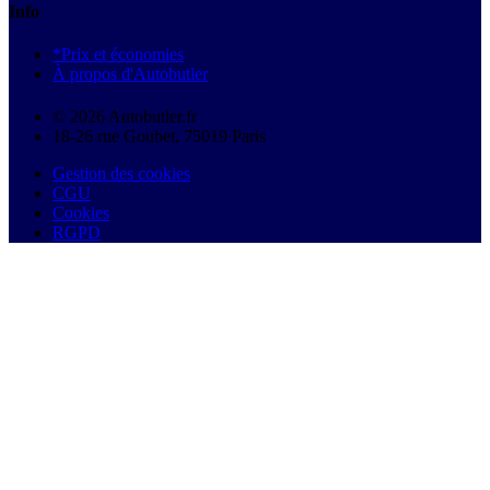
Info
*Prix et économies
À propos d'Autobutler
© 2026 Autobutler.fr
18-26 rue Goubet, 75019 Paris
Gestion des cookies
CGU
Cookies
RGPD